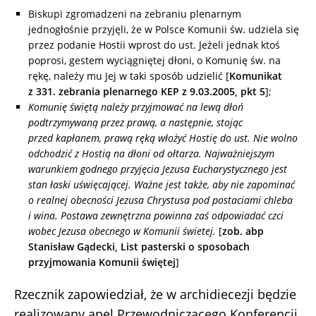
Biskupi zgromadzeni na zebraniu plenarnym
jednogłośnie przyjęli, że w Polsce Komunii św. udziela się
przez podanie Hostii wprost do ust. Jeżeli jednak ktoś
poprosi, gestem wyciągniętej dłoni, o Komunię św. na
rękę, należy mu Jej w taki sposób udzielić [
Komunikat
z 331. zebrania plenarnego KEP z 9.03.2005, pkt 5
];
Komunię świętą należy przyjmować na lewą dłoń
podtrzymywaną przez prawą, a następnie, stojąc
przed kapłanem, prawą ręką włożyć Hostię do ust. Nie wolno
odchodzić z Hostią na dłoni od ołtarza. Najważniejszym
warunkiem godnego przyjęcia Jezusa Eucharystycznego jest
stan łaski uświęcającej. Ważne jest także, aby nie zapominać
o realnej obecności Jezusa Chrystusa pod postaciami chleba
i wina. Postawa zewnętrzna powinna zaś odpowiadać czci
wobec Jezusa obecnego w Komunii świetej.
[
zob. abp
Stanisław Gądecki, List pasterski o sposobach
przyjmowania Komunii świętej
]
Rzecznik zapowiedział, że w archidiecezji będzie
realizowany apel Przewodniczącego Konferencji