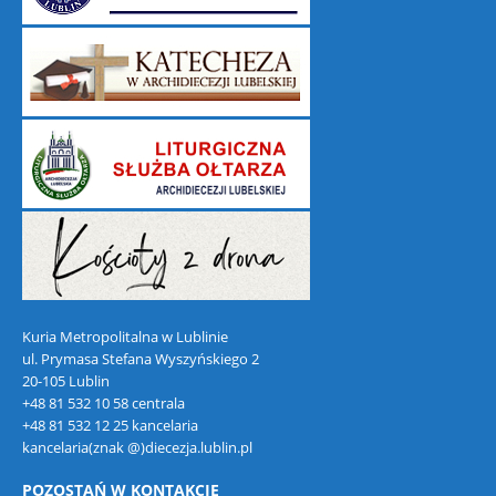
Kuria Metropolitalna w Lublinie
ul. Prymasa Stefana Wyszyńskiego 2
20-105 Lublin
+48 81 532 10 58 centrala
+48 81 532 12 25 kancelaria
kancelaria(znak @)diecezja.lublin.pl
POZOSTAŃ W KONTAKCIE