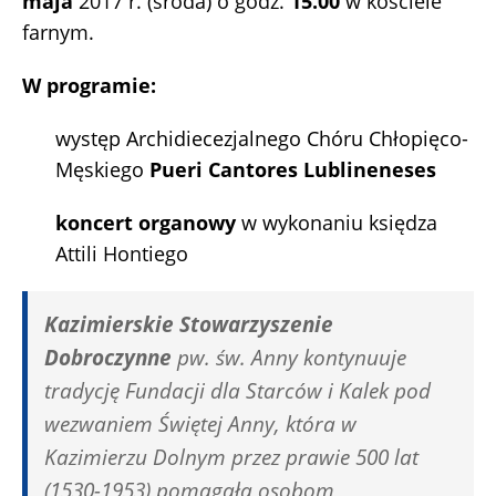
maja
2017 r. (środa) o godz.
15.00
w kościele
farnym.
W programie:
występ Archidiecezjalnego Chóru Chłopięco-
Męskiego
Pueri Cantores Lublineneses
koncert organowy
w wykonaniu księdza
Attili Hontiego
Kazimierskie Stowarzyszenie
Dobroczynne
pw. św. Anny kontynuuje
tradycję Fundacji dla Starców i Kalek pod
wezwaniem Świętej Anny, która w
Kazimierzu Dolnym przez prawie 500 lat
(1530-1953) pomagała osobom