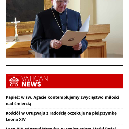
Papież: w św. Agacie kontemplujemy zwycięstwo miłości
nad śmiercią
Kościół w Urugwaju z radością oczekuje na pielgrzymkę
Leona XIV
Leon XIV odprawi Mszę św. w sanktuarium Matki Bożej