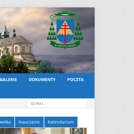
GALERIE
DOKUMENTY
POCZTA
wetka
Nauczanie
Kalendarium