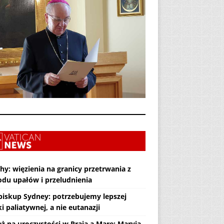
hy: więzienia na granicy przetrwania z
du upałów i przeludnienia
biskup Sydney: potrzebujemy lepszej
i paliatywnej, a nie eutanazji
eż na uroczystości w Praia a Mare: Maryja