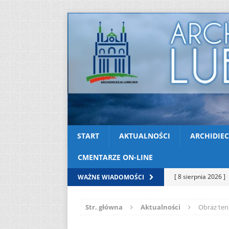
START
AKTUALNOŚCI
ARCHIDIEC
CMENTARZE ON-LINE
[ 8 sierpnia 2026 ]
WAŻNE WIADOMOŚCI
(Mt 14, 22-33)
A
Str. główna
Aktualności
Obraz ten
[ 8 sierpnia 2026 ]
Niedzielę zwykłą „