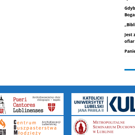
Gdyb
Boga
„Bib
Jest
ofiar
Pani