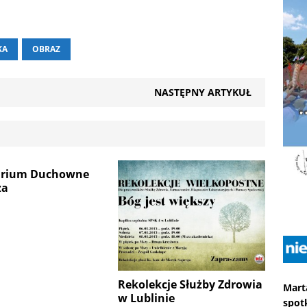
KA
OBRAZ
NASTĘPNY ARTYKUŁ
arium Duchowne
za
Rekolekcje Służby Zdrowia
Mart
w Lublinie
spot