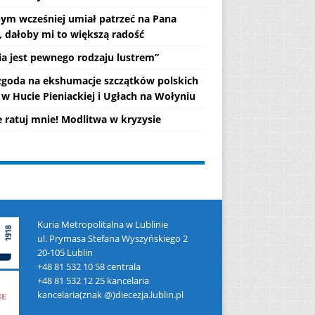
ym wcześniej umiał patrzeć na Pana
, dałoby mi to większą radość
lia jest pewnego rodzaju lustrem”
 zgoda na ekshumacje szczątków polskich
 w Hucie Pieniackiej i Ugłach na Wołyniu
e ratuj mnie! Modlitwa w kryzysie
Kuria Metropolitalna w Lublinie
ul. Prymasa Stefana Wyszyńskiego 2
20-105 Lublin
+48 81 532 10 58 centrala
+48 81 532 12 25 kancelaria
kancelaria(znak @)diecezja.lublin.pl