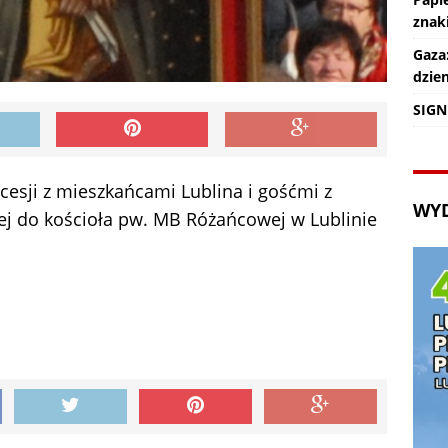
znaki
Gaza
dzie
SIGN
cesji z mieszkańcami Lublina i gośćmi z
WY
ej do kościoła pw. MB Różańcowej w Lublinie