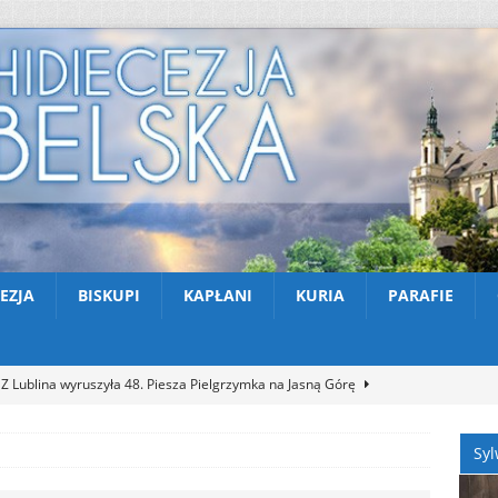
EZJA
BISKUPI
KAPŁANI
KURIA
PARAFIE
Nekrologi: śp. Jerzy Gasperski
AKTUALNOŚCI
Apel na miesiąc abstynencji – sierpień 2026
AKTUALNOŚCI
Syl
XXX Międzynarodowy Festiwal Organowy Lublin – Czuby: 2026-08-
CI