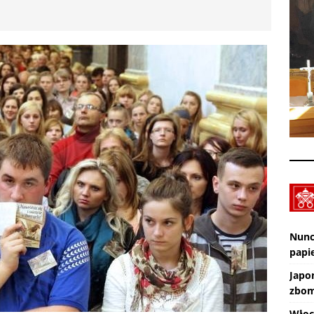
Zmarł ks. Ryszard Sowa
AKTUALNOŚCI
Z Lublina wyruszyła 48. Piesza Pielgrzymka na Jasną Górę
Nunc
papie
Japo
zbom
Włoc