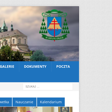
GALERIE
DOKUMENTY
POCZTA
wetka
Nauczanie
Kalendarium