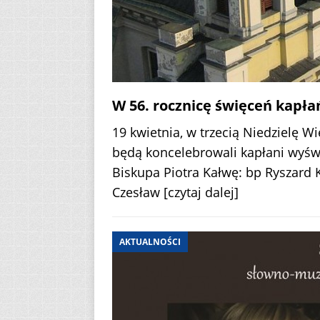
W 56. rocznicę święceń kapła
19 kwietnia, w trzecią Niedzielę W
będą koncelebrowali kapłani wyświ
Biskupa Piotra Kałwę: bp Ryszard 
Czesław
[czytaj dalej]
AKTUALNOŚCI