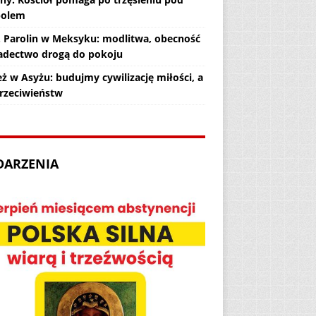
polem
. Parolin w Meksyku: modlitwa, obecność
iadectwo drogą do pokoju
ż w Asyżu: budujmy cywilizację miłości, a
przeciwieństw
DARZENIA