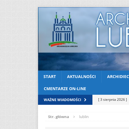
START
AKTUALNOŚCI
ARCHIDIEC
CMENTARZE ON-LINE
[ 2 sierpnia 2026 ]
WAŻNE WIADOMOŚCI
[ 2 sierpnia 2026 ]
Str. główna
lublin
[ 2 sierpnia 2026 ]
12
AKTUALNOŚ