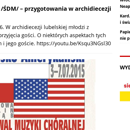
Nea
/ŚDM/ – przygotowania w archidiecezji
Kard
i św
 W archidiecezji lubelskiej młodzi z
Papie
rzyjęcia gości. O niektórych aspektach tych
nie 
i jego goście. https://youtu.be/Ksqu3NGsl30
WY