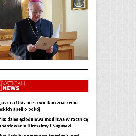
jusz na Ukrainie o wielkim znaczeniu
skich apeli o pokój
nia: dziesięciodniowa modlitwa w rocznicę
bardowania Hiroszimy i Nagasaki
hy: Kościół pomaga po trzęsieniu pod