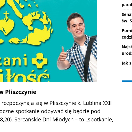
paraf
Senat
św. 
Pomi
codzi
Najs
urod
Jak 
w Pliszczynie
rozpoczynają się w Pliszczynie k. Lublina XXII
czne spotkanie odbywać się będzie pod
20). Sercańskie Dni Młodych – to „spotkanie,