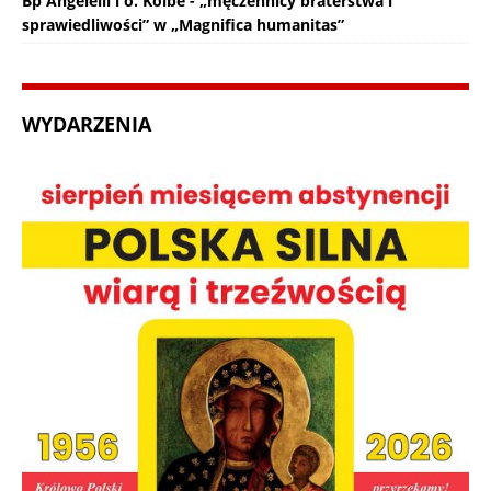
Bp Angelelli i o. Kolbe - „męczennicy braterstwa i
sprawiedliwości” w „Magnifica humanitas”
WYDARZENIA