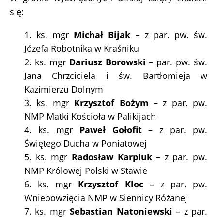
się:
1. ks. mgr
Michał Bijak
– z par. pw. św.
Józefa Robotnika w Kraśniku
2. ks. mgr
Dariusz Borowski
– par. pw. św.
Jana Chrzciciela i św. Bartłomieja w
Kazimierzu Dolnym
3. ks. mgr
Krzysztof Bożym
– z par. pw.
NMP Matki Kościoła w Palikijach
4. ks. mgr
Paweł Gołofit
– z par. pw.
Świętego Ducha w Poniatowej
5. ks. mgr
Radosław Karpiuk
– z par. pw.
NMP Królowej Polski w Stawie
6. ks. mgr
Krzysztof Kloc
– z par. pw.
Wniebowzięcia NMP w Siennicy Różanej
7. ks. mgr
Sebastian Natoniewski
– z par.