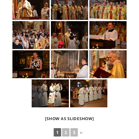
[SHOW AS SLIDESHOW]
1
2
3
►