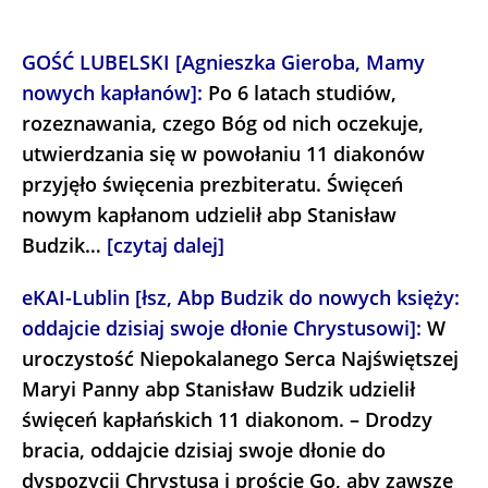
GOŚĆ LUBELSKI [Agnieszka Gieroba, Mamy
nowych kapłanów]:
Po 6 latach studiów,
rozeznawania, czego Bóg od nich oczekuje,
utwierdzania się w powołaniu 11 diakonów
przyjęło święcenia prezbiteratu. Święceń
nowym kapłanom udzielił abp Stanisław
Budzik…
[czytaj dalej]
eKAI-Lublin [łsz, Abp Budzik do nowych księży:
oddajcie dzisiaj swoje dłonie Chrystusowi]:
W
uroczystość Niepokalanego Serca Najświętszej
Maryi Panny abp Stanisław Budzik udzielił
święceń kapłańskich 11 diakonom. – Drodzy
bracia, oddajcie dzisiaj swoje dłonie do
dyspozycji Chrystusa i proście Go, aby zawsze