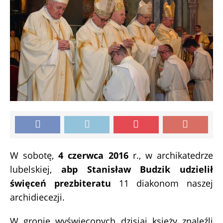
W sobotę,
4 czerwca 2016
r., w archikatedrze
lubelskiej,
abp Stanisław Budzik udzielił
święceń prezbiteratu
11 diakonom naszej
archidiecezji.
W gronie wyświęconych dzisiaj księży znaleźli