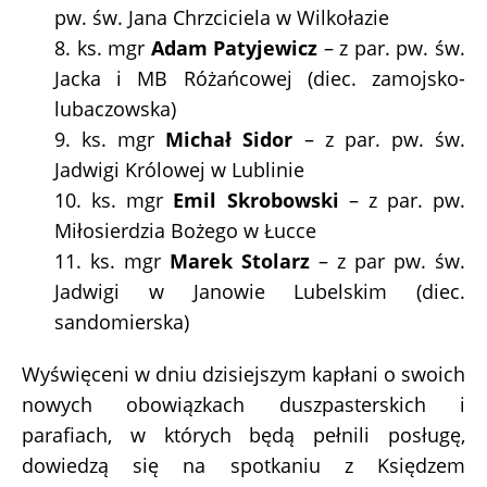
pw. św. Jana Chrzciciela w Wilkołazie
8. ks. mgr
Adam Patyjewicz
– z par. pw. św.
Jacka i MB Różańcowej (diec. zamojsko-
lubaczowska)
9. ks. mgr
Michał Sidor
– z par. pw. św.
Jadwigi Królowej w Lublinie
10. ks. mgr
Emil Skrobowski
– z par. pw.
Miłosierdzia Bożego w Łucce
11. ks. mgr
Marek Stolarz
– z par pw. św.
Jadwigi w Janowie Lubelskim (diec.
sandomierska)
Wyświęceni w dniu dzisiejszym kapłani o swoich
nowych obowiązkach duszpasterskich i
parafiach, w których będą pełnili posługę,
dowiedzą się na spotkaniu z Księdzem