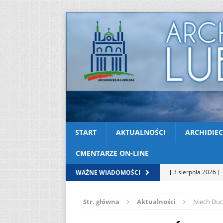
START
AKTUALNOŚCI
ARCHIDIEC
CMENTARZE ON-LINE
[ 3 sierpnia 2026 ]
WAŻNE WIADOMOŚCI
AKTUALNOŚCI
Str. główna
Aktualności
Niech Duc
[ 2 sierpnia 2026 ]
[ 2 sierpnia 2026 ]