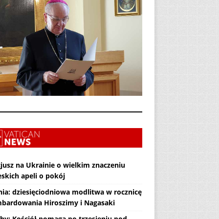
jusz na Ukrainie o wielkim znaczeniu
skich apeli o pokój
nia: dziesięciodniowa modlitwa w rocznicę
bardowania Hiroszimy i Nagasaki
hy: Kościół pomaga po trzęsieniu pod