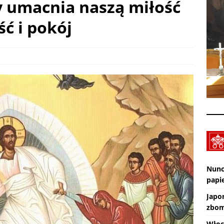
y umacnia naszą miłość
XXX Międzynarodowy Festiwal Organowy Lublin – Czuby: 2026-08-
ć i pokój
CI
Zmarł ks. Ryszard Sowa
AKTUALNOŚCI
Nunc
papie
Japo
zbom
Włoc