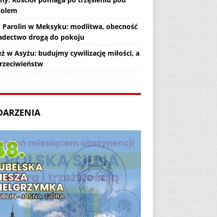
polem
. Parolin w Meksyku: modlitwa, obecność
iadectwo drogą do pokoju
ż w Asyżu: budujmy cywilizację miłości, a
przeciwieństw
DARZENIA