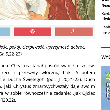
Nea
Kard
i św
Papie
nie 
ść, pokój, cierpliwość, uprzejmość, dobroć,
Ga 5,22-23)
WY
aniu Chrystus stanął pośród swoich uczniów.
 ręce i przeszyty włócznią bok. A potem
ie Ducha Świętego!” (por. J 20,21-22). Duch
m, jaki Chrystus zmartwychwstały daje swoim
ra w sobie równocześnie zadanie: „Jak Ojciec
(J20,22).