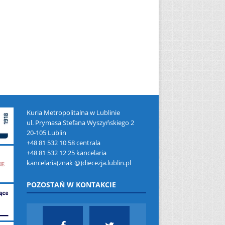
Kuria Metropolitalna w Lublinie
ul. Prymasa Stefana Wyszyńskiego 2
20-105 Lublin
+48 81 532 10 58 centrala
+48 81 532 12 25 kancelaria
kancelaria(znak @)diecezja.lublin.pl
POZOSTAŃ W KONTAKCIE