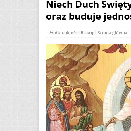
Niech Duch Święt
[ 2 sierpnia 2026 ]
oraz buduje jednoś
12
AKTUALNOŚ
[ 6 sierpnia 2026 ]
Aktualności
,
Biskupi
,
Strona główna