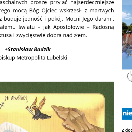
Paschalnych proszę przyjąć najserdeczniejsze
órego mocą Bóg Ojciec wskrzesił z martwych
z buduje jedność i pokój. Mocni Jego darami,
ałemu światu – jak Apostołowie – Radosną
usa i zwycięstwie dobra nad złem.
+Stanisław Budzik
biskup Metropolita Lubelski
Z do