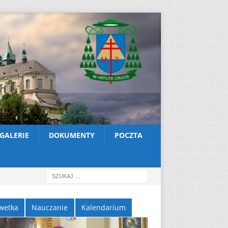
GALERIE
DOKUMENTY
POCZTA
wetka
Nauczanie
Kalendarium