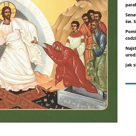
paraf
Senat
św. 
Pomi
codzi
Najs
urod
Jak 