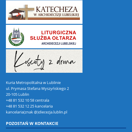
Kuria Metropolitalna w Lublinie
ul. Prymasa Stefana Wyszyńskiego 2
20-105 Lublin
+48 81 532 10 58 centrala
+48 81 532 12 25 kancelaria
kancelaria(znak @)diecezja.lublin.pl
POZOSTAŃ W KONTAKCIE