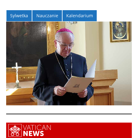
Sylwetka
Nauczanie
Kalendarium