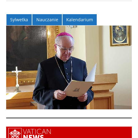
Sylwetka
Nauczanie
Kalendarium