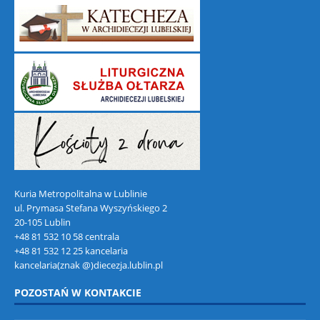
Kuria Metropolitalna w Lublinie
ul. Prymasa Stefana Wyszyńskiego 2
20-105 Lublin
+48 81 532 10 58 centrala
+48 81 532 12 25 kancelaria
kancelaria(znak @)diecezja.lublin.pl
POZOSTAŃ W KONTAKCIE