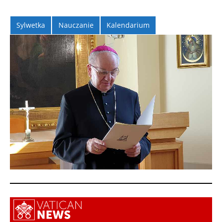
Sylwetka
Nauczanie
Kalendarium