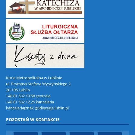
Kuria Metropolitalna w Lublinie
ul. Prymasa Stefana Wyszyńskiego 2
20-105 Lublin
+48 81 532 10 58 centrala
+48 81 532 12 25 kancelaria
kancelaria(znak @)diecezja.lublin.pl
POZOSTAŃ W KONTAKCIE