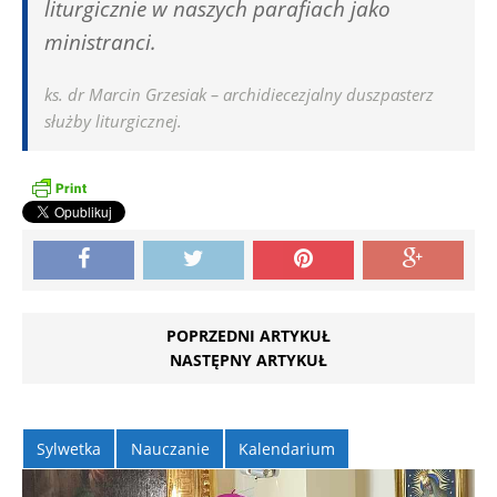
liturgicznie w naszych parafiach jako
ministranci.
ks. dr Marcin Grzesiak – archidiecezjalny duszpasterz
służby liturgicznej.
POPRZEDNI ARTYKUŁ
NASTĘPNY ARTYKUŁ
Sylwetka
Nauczanie
Kalendarium