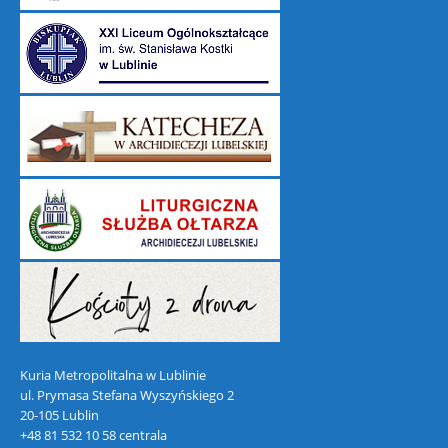
Kuria Metropolitalna w Lublinie
ul. Prymasa Stefana Wyszyńskiego 2
20-105 Lublin
+48 81 532 10 58 centrala