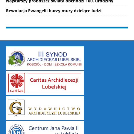
Najstarszy proboszcz świata obchodzi 100. urodziny
Rewolucja Ewangelii burzy mury dzielące ludzi