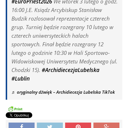
#EuroPriest2026
We wtorek 3 lutego o godz.
16:00 J.E. Ksiądz Arcybiskup Stanisław
Budzik rozlosował reprezentacje czterech
grup. Turniej będzie rozegrany 10 lutego w
czterech uniwersyteckich halach
sportowych. Finał będzie rozegrany 12
lutego o godzinie 10:30 w Hali Sportowo-
Widowiskowej Uniwersytetu Medycznego (ul.
Chodzki 15).
#ArchidiecezjaLubelska
#Lublin
♬ oryginalny dźwięk – Archidiecezja Lubelska TikTok