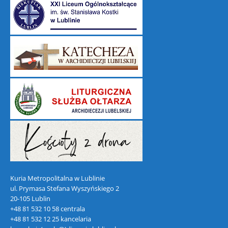
Kuria Metropolitalna w Lublinie
ul. Prymasa Stefana Wyszyńskiego 2
20-105 Lublin
+48 81 532 10 58 centrala
+48 81 532 12 25 kancelaria