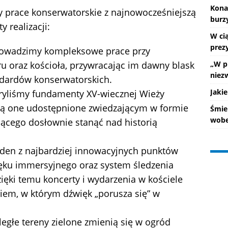
Kona
zy prace konserwatorskie z najnowocześniejszą
burz
 realizacji:
W ci
prez
prowadzimy kompleksowe prace przy
ru oraz kościoła, przywracając im dawny blask
„W p
niez
ndardów konserwatorskich.
Jakie
kryliśmy fundamenty XV-wiecznej Wieży
aną one udostępnione zwiedzającym w formie
Śmie
wobe
jącego dosłownie stanąć nad historią
jeden z najbardziej innowacyjnych punktów
ięku immersyjnego oraz system śledzenia
ięki temu koncerty i wydarzenia w kościele
iem, w którym dźwięk „porusza się” w
ległe tereny zielone zmienią się w ogród