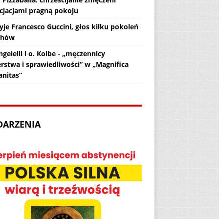
cjacjami pragną pokoju
yje Francesco Guccini, głos kilku pokoleń
chów
gelelli i o. Kolbe - „męczennicy
erstwa i sprawiedliwości” w „Magnifica
nitas”
DARZENIA