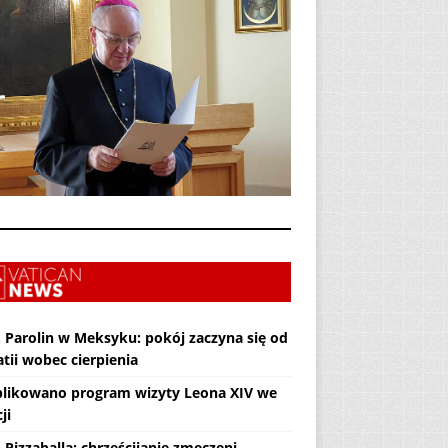
. Parolin w Meksyku: pokój zaczyna się od
tii wobec cierpienia
likowano program wizyty Leona XIV we
ji
 Pizzaballa: chrześcijanie zmęczeni