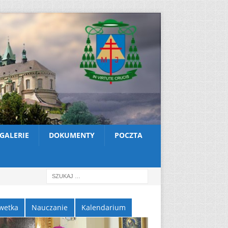
GALERIE
DOKUMENTY
POCZTA
wetka
Nauczanie
Kalendarium