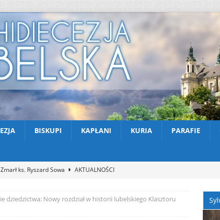
EZJA
BISKUPI
KAPŁANI
KURIA
PARAFIE
Zmarł ks. Ryszard Sowa
AKTUALNOŚCI
Z Lublina wyruszyła 48. Piesza Pielgrzymka na Jasną Górę
 dziedzictwa: Nowy rozdział w historii lubelskiego Klasztoru
Syl
Nekrologi: śp. Jerzy Gasperski
AKTUALNOŚCI