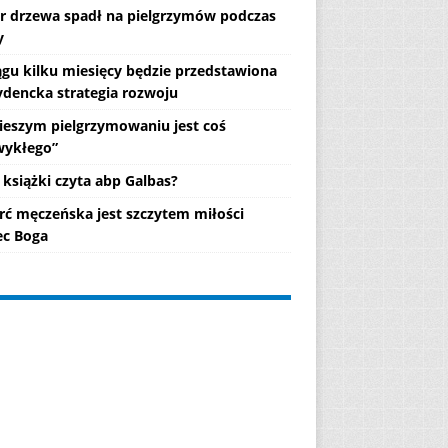
r drzewa spadł na pielgrzymów podczas
y
ągu kilku miesięcy będzie przedstawiona
ydencka strategia rozwoju
ieszym pielgrzymowaniu jest coś
wykłego”
 książki czyta abp Galbas?
rć męczeńska jest szczytem miłości
c Boga