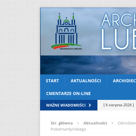
START
AKTUALNOŚCI
ARCHIDIEC
CMENTARZE ON-LINE
[ 6 sierpnia 2026 ]
WAŻNE WIADOMOŚCI
[ 3 sierpnia 2026 ]
Str. główna
Aktualności
Odrodzenie
AKTUALNOŚCI
Pobernardyńskiego
[ 2 sierpnia 2026 ]