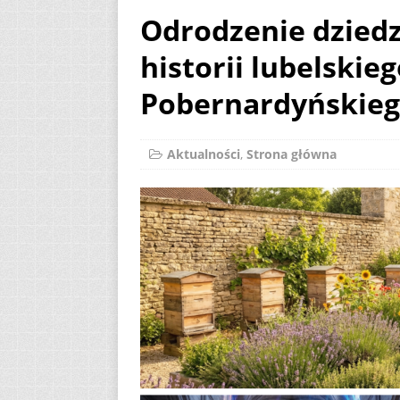
Odrodzenie dziedz
[ 2 sierpnia 2026 ]
historii lubelskie
[ 7 sierpnia 2026 ]
Niedzielę zwykłą „
Pobernardyńskie
Aktualności
,
Strona główna