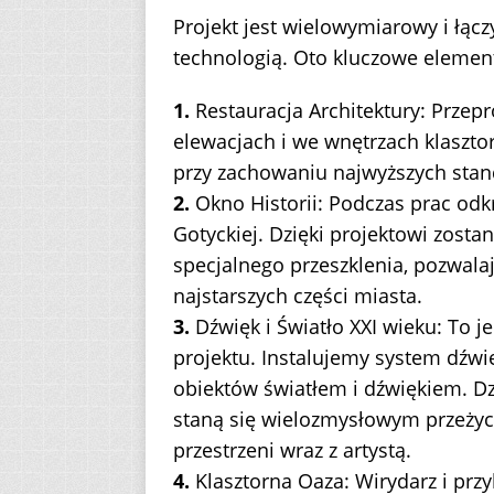
Projekt jest wielowymiarowy i łąc
technologią. Oto kluczowe elementy
1.
Restauracja Architektury: Prze
elewacjach i we wnętrzach klaszto
przy zachowaniu najwyższych sta
2.
Okno Historii: Podczas prac od
Gotyckiej. Dzięki projektowi zost
specjalnego przeszklenia, pozwala
najstarszych części miasta.
3.
Dźwięk i Światło XXI wieku: To 
projektu. Instalujemy system dźw
obiektów światłem i dźwiękiem. Dz
staną się wielozmysłowym przeżyc
przestrzeni wraz z artystą.
4.
Klasztorna Oaza: Wirydarz i przy