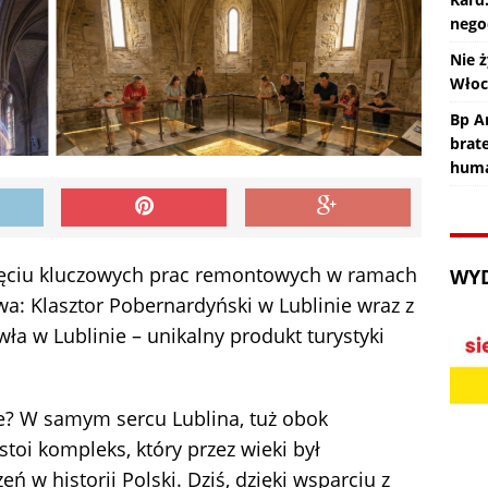
nego
Nie ż
Wło
Bp An
brat
huma
zęciu kluczowych prac remontowych w ramach
WY
wa: Klasztor Pobernardyński w Lublinie wraz z
a w Lublinie – unikalny produkt turystyki
e? W samym sercu Lublina, tuż obok
stoi kompleks, który przez wieki był
 w historii Polski. Dziś, dzięki wsparciu z