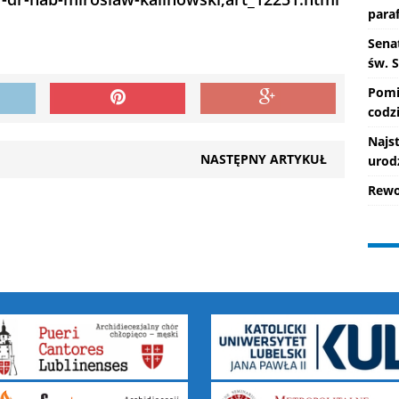
paraf
Senat
św. 
Pomi
codzi
Najs
NASTĘPNY ARTYKUŁ
urod
Rewo