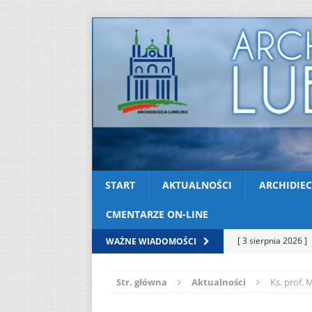
START
AKTUALNOŚCI
ARCHIDIEC
CMENTARZE ON-LINE
[ 3 sierpnia 2026 ]
WAŻNE WIADOMOŚCI
AKTUALNOŚCI
Str. główna
Aktualności
Ks. prof.
[ 2 sierpnia 2026 ]
[ 2 sierpnia 2026 ]