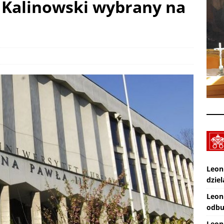
w Kalinowski wybrany na
XXX Międzynarodowy Festiwal Organowy Lublin – Czuby: 2026-08-
CI
Zmarł ks. Ryszard Sowa
AKTUALNOŚCI
Leon
dziel
Leon
odbu
Leon