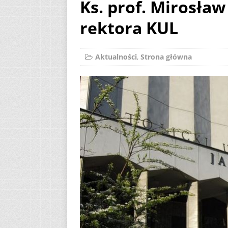
Ks. prof. Mirosła
[ 2 sierpnia 2026 ]
rektora KUL
12
AKTUALNOŚ
[ 6 sierpnia 2026 ]
Aktualności
,
Strona główna