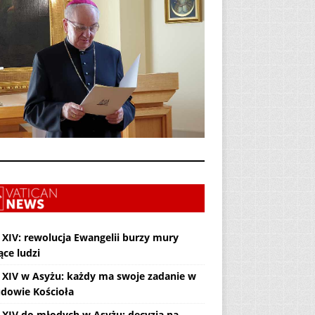
 XIV: rewolucja Ewangelii burzy mury
ące ludzi
 XIV w Asyżu: każdy ma swoje zadanie w
dowie Kościoła
 XIV do młodych w Asyżu: decyzja na