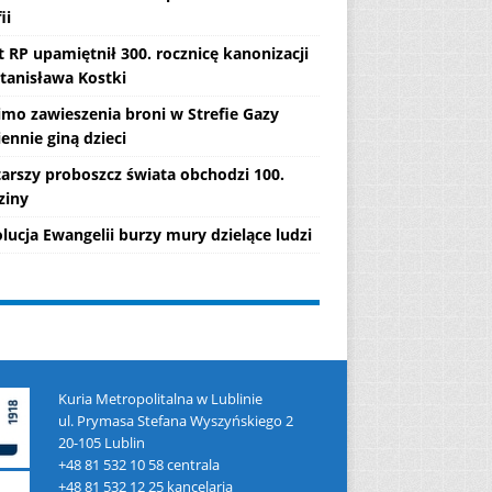
ii
 RP upamiętnił 300. rocznicę kanonizacji
Stanisława Kostki
mo zawieszenia broni w Strefie Gazy
ennie giną dzieci
tarszy proboszcz świata obchodzi 100.
ziny
lucja Ewangelii burzy mury dzielące ludzi
Kuria Metropolitalna w Lublinie
ul. Prymasa Stefana Wyszyńskiego 2
20-105 Lublin
+48 81 532 10 58 centrala
+48 81 532 12 25 kancelaria