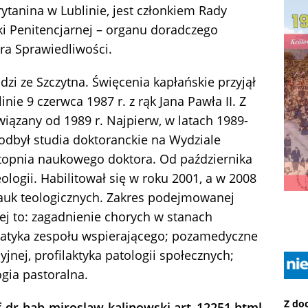
ytanina w Lublinie, jest członkiem Rady
ki Penitencjarnej – organu doradczego
ra Sprawiedliwości.
zi ze Szczytna. Święcenia kapłańskie przyjął
inie 9 czerwca 1987 r. z rąk Jana Pawła II. Z
iązany od 1989 r. Najpierw, w latach 1989-
 odbył studia doktoranckie na Wydziale
topnia naukowego doktora. Od października
ologii. Habilitował się w roku 2001, a w 2008
nauk teologicznych. Zakres podejmowanej
ej to: zagadnienie chorych w stanach
ematyka zespołu wspierającego; pozamedyczne
yjnej, profilaktyka patologii społecznych;
ogia pastoralna.
Z do
f-dr-hab-miroslaw-kalinowski,art_12251.html