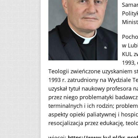
Samar
Polity
Minist
Pochod
w Lubl
KUL zw
1993,
Teologii zwieńczone uzyskaniem s
1993 r. zatrudniony na Wydziale Te
uzyskał tytuł naukowy profesora 
przez niego problematyki badawcz
terminalnych i ich rodzin; probl
aspekty opieki paliatywnej i hospic
resocjalizacja przez edukację, teol
więcej:
https://www.kul.pl/ks-pro