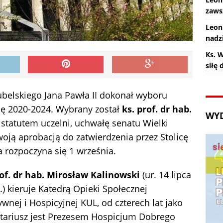
zaws
Leon
nadz
Ks. 
siłę
ubelskiego Jana Pawła II dokonał wyboru
ję 2020-2024. Wybrany został
ks. prof. dr hab.
WY
 statutem uczelni, uchwałę senatu Wielki
woją aprobacją do zatwierdzenia przez Stolicę
 rozpoczyna się 1 września.
rof. dr hab. Mirosław Kalinowski
(ur. 14 lipca
.) kieruje Katedrą Opieki Społecznej
ywnej i Hospicyjnej KUL, od czterech lat jako
tariusz jest Prezesem Hospicjum Dobrego