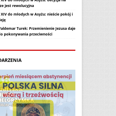
ze jest rewolucyjna
 XIV do młodych w Asyżu: nieście pokój i
ieję
Waldemar Turek: Przemienienie Jezusa daje
 do pokonywania przeciwności
DARZENIA