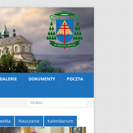
GALERIE
DOKUMENTY
POCZTA
wetka
Nauczanie
Kalendarium