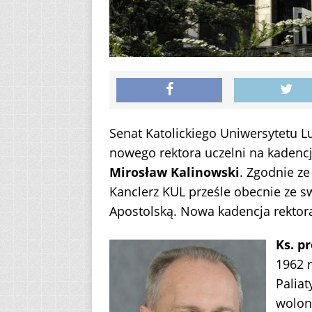
Senat Katolickiego Uniwersytetu L
nowego rektora uczelni na kadenc
Mirosław Kalinowski
. Zgodnie ze
Kanclerz KUL prześle obecnie ze s
Apostolską. Nowa kadencja rektora
Ks. p
1962 r
Paliat
wolon