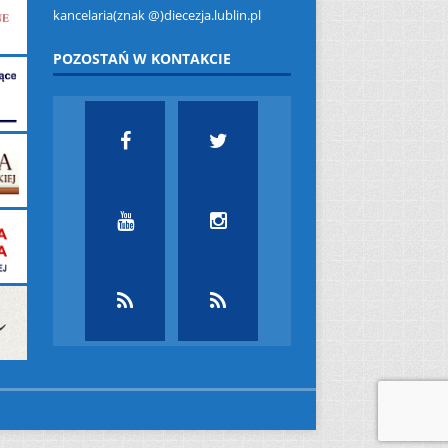
kancelaria(znak @)diecezja.lublin.pl
POZOSTAŃ W KONTAKCIE