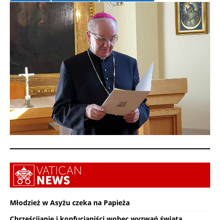
Młodzież w Asyżu czeka na Papieża
Chrześcijanie i konfucjaniści wobec wyzwań świata