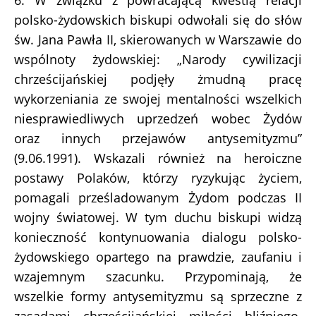
6. W związku z powracającą kwestią relacji
polsko-żydowskich biskupi odwołali się do słów
św. Jana Pawła II, skierowanych w Warszawie do
wspólnoty żydowskiej: „Narody cywilizacji
chrześcijańskiej podjęły żmudną pracę
wykorzeniania ze swojej mentalności wszelkich
niesprawiedliwych uprzedzeń wobec Żydów
oraz innych przejawów antysemityzmu”
(9.06.1991). Wskazali również na heroiczne
postawy Polaków, którzy ryzykując życiem,
pomagali prześladowanym Żydom podczas II
wojny światowej. W tym duchu biskupi widzą
konieczność kontynuowania dialogu polsko-
żydowskiego opartego na prawdzie, zaufaniu i
wzajemnym szacunku. Przypominają, że
wszelkie formy antysemityzmu są sprzeczne z