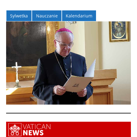
Sylwetka
Nauczanie
Kalendarium