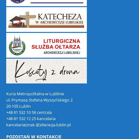
Kuria Metropolitalna w Lublinie
ul. Prymasa Stefana Wyszyńskiego 2
20-105 Lublin
+48 81 532 10 58 centrala
+48 81 532 12 25 kancelaria
kancelaria(znak @)diecezja.lublin.pl
POZOSTAŃ W KONTAKCIE