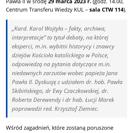
Pawła II w środę
29 marca 2023 r.
(godz. 14.00,
Centrum Transferu Wiedzy KUL –
sala CTW 114
).
„Kard. Karol Wojtyła – fakty, archiwa,
interpretacje” to tytuł debaty, na której
eksperci, m.in. wybitni historycy i znawcy
dziejów Kościoła katolickiego w Polsce,
odpowiedzą na pytania dotyczące m.in.
niedawnych zarzutów wobec papieża Jana
Pawła II. Dyskusję z udziałem dr. hab. Pawła
Skibińskiego, dr Ewy Czaczkowskiej, dr.
Roberta Derewendy i dr hab. Łucji Marek
poprowadzi red. Krzysztof Ziemiec.
Wśród zagadnień, które zostaną poruszone