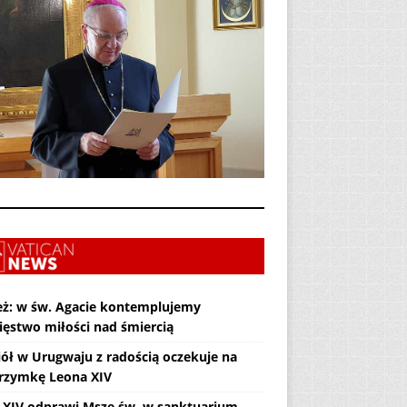
eż: w św. Agacie kontemplujemy
ięstwo miłości nad śmiercią
iół w Urugwaju z radością oczekuje na
grzymkę Leona XIV
 XIV odprawi Mszę św. w sanktuarium