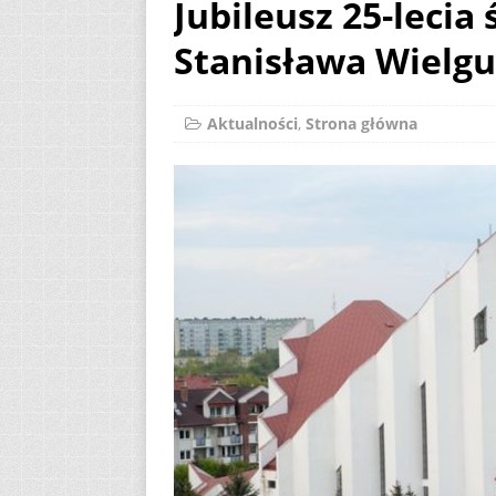
Jubileusz 25-lecia
[ 7 sierpnia 2026 ]
Stanisława Wielgu
(Mt 14, 22-33)
A
[ 7 sierpnia 2026 ]
Aktualności
,
Strona główna
Niedzielę zwykłą „
[ 7 sierpnia 2026 ]