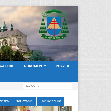
GALERIE
DOKUMENTY
POCZTA
wetka
Nauczanie
Kalendarium