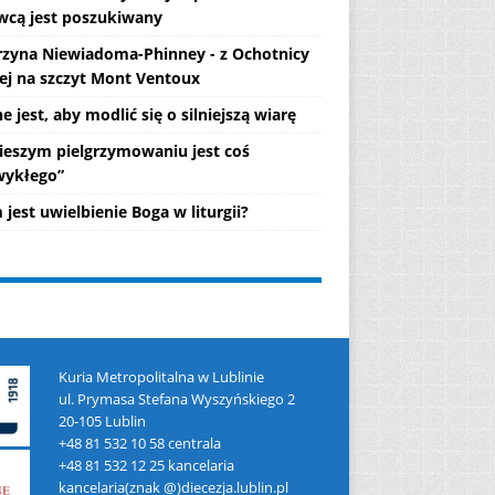
wcą jest poszukiwany
rzyna Niewiadoma-Phinney - z Ochotnicy
ej na szczyt Mont Ventoux
 jest, aby modlić się o silniejszą wiarę
ieszym pielgrzymowaniu jest coś
wykłego”
jest uwielbienie Boga w liturgii?
Kuria Metropolitalna w Lublinie
ul. Prymasa Stefana Wyszyńskiego 2
20-105 Lublin
+48 81 532 10 58 centrala
+48 81 532 12 25 kancelaria
kancelaria(znak @)diecezja.lublin.pl