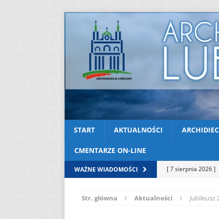
START
AKTUALNOŚCI
ARCHIDIEC
CMENTARZE ON-LINE
[ 7 sierpnia 2026 ]
WAŻNE WIADOMOŚCI
soboty
AKTUAL
Str. główna
Aktualności
Jubileusz 
[ 7 sierpnia 2026 ]
Kazimierskiej
AK