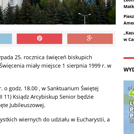
Matk
Pies
Amer
„Kaz
w Ca
zypada 25. rocznica święceń biskupich
Święcenia miały miejsce 1 sierpnia 1999 r. w
WY
br. o godz. 18.00 , w Sanktuarium Świętej
II 11) Ksiądz Arcybiskup Senior będzie
ęte Jubileuszowej.
stkich wiernych do udziału w Eucharystii, a