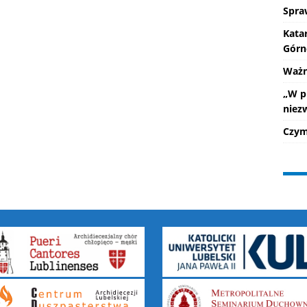
Spra
Kata
Górn
Ważne
„W p
niez
Czym 