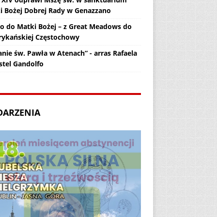
i Bożej Dobrej Rady w Genazzano
zo do Matki Bożej – z Great Meadows do
ykańskiej Częstochowy
anie św. Pawła w Atenach” - arras Rafaela
stel Gandolfo
DARZENIA