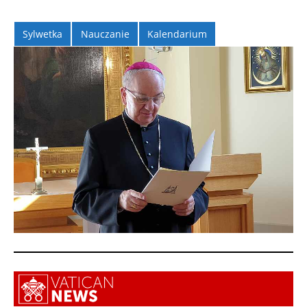
Sylwetka
Nauczanie
Kalendarium