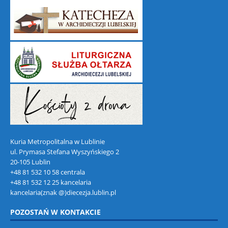
Kuria Metropolitalna w Lublinie
ul. Prymasa Stefana Wyszyńskiego 2
20-105 Lublin
+48 81 532 10 58 centrala
+48 81 532 12 25 kancelaria
kancelaria(znak @)diecezja.lublin.pl
POZOSTAŃ W KONTAKCIE