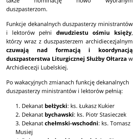
także nominację nowo wybranym
duszpasterzom.
Funkcje dekanalnych duszpasterzy ministrantów
i lektorów pełni
dwudziestu ośmiu księży
,
którzy wraz z duszpasterzem archidiecezjalnym
czuwają nad formacją i koordynacją
duszpasterstwa Liturgicznej Służby Ołtarza
w
Archidiecezji Lubelskiej.
Po wakacyjnych zmianach funkcję dekanalnych
duszpasterzy ministrantów i lektorów pełnią:
1. Dekanat
bełżycki
: ks. Łukasz Kukier
2. Dekanat
bychawski
: ks. Piotr Stasieczek
3. Dekanat
chełmski-wschodni
: ks. Tomasz
Musiej