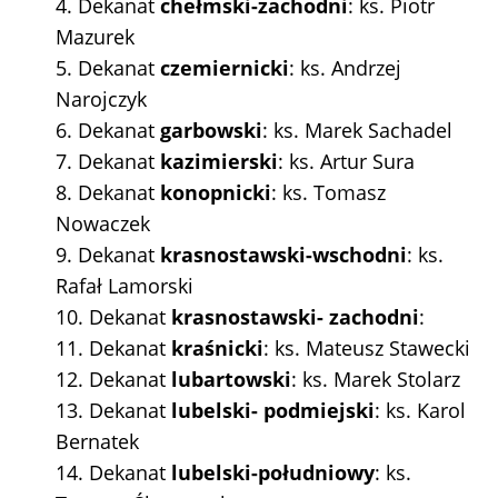
4. Dekanat
chełmski-zachodni
: ks. Piotr
Mazurek
5. Dekanat
czemiernicki
: ks. Andrzej
Narojczyk
6. Dekanat
garbowski
: ks. Marek Sachadel
7. Dekanat
kazimierski
: ks. Artur Sura
8. Dekanat
konopnicki
: ks. Tomasz
Nowaczek
9. Dekanat
krasnostawski-wschodni
: ks.
Rafał Lamorski
10. Dekanat
krasnostawski- zachodni
:
11. Dekanat
kraśnicki
: ks. Mateusz Stawecki
12. Dekanat
lubartowski
: ks. Marek Stolarz
13. Dekanat
lubelski- podmiejski
: ks. Karol
Bernatek
14. Dekanat
lubelski-południowy
: ks.