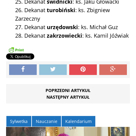
25. Dekanat
świdnicki
: ks. Jaku Głowacki
26. Dekanat
turobiński
: ks. Zbigniew
Zarzeczny
27. Dekanat
urzędowski
: ks. Michał Guz
28. Dekanat
zakrzowiecki
: ks. Kamil Jóźwiak
POPRZEDNI ARTYKUŁ
NASTĘPNY ARTYKUŁ
Sylwetka
Nauczanie
Kalendarium