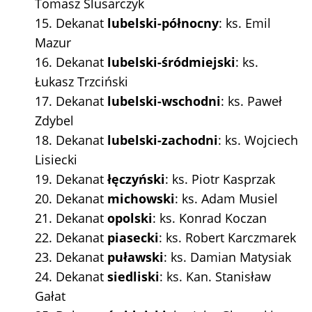
Tomasz Ślusarczyk
15. Dekanat
lubelski-północny
: ks. Emil
Mazur
16. Dekanat
lubelski-śródmiejski
: ks.
Łukasz Trzciński
17. Dekanat
lubelski-wschodni
: ks. Paweł
Zdybel
18. Dekanat
lubelski-zachodni
: ks. Wojciech
Lisiecki
19. Dekanat
łęczyński
: ks. Piotr Kasprzak
20. Dekanat
michowski
: ks. Adam Musiel
21. Dekanat
opolski
: ks. Konrad Koczan
22. Dekanat
piasecki
: ks. Robert Karczmarek
23. Dekanat
puławski
: ks. Damian Matysiak
24. Dekanat
siedliski
: ks. Kan. Stanisław
Gałat