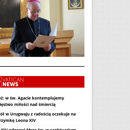
eż: w św. Agacie kontemplujemy
ięstwo miłości nad śmiercią
iół w Urugwaju z radością oczekuje na
grzymkę Leona XIV
 XIV odprawi Mszę św. w sanktuarium