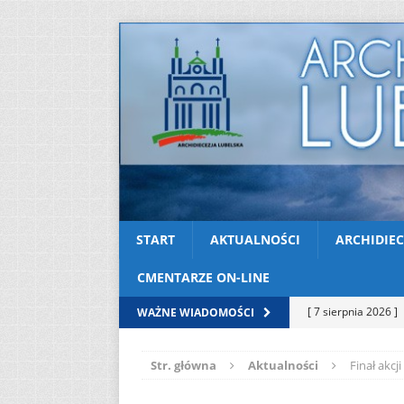
START
AKTUALNOŚCI
ARCHIDIEC
CMENTARZE ON-LINE
[ 7 sierpnia 2026 ]
WAŻNE WIADOMOŚCI
soboty
AKTUAL
Str. główna
Aktualności
Finał akc
[ 7 sierpnia 2026 ]
Kazimierskiej
AK