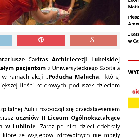
Matk
Pies
Amer
„Kaz
w Ca
tariusze Caritas Archidiecezji Lubelskiej
małym pacjentom
z Uniwersyteckiego Szpitala
WY
o w ramach akcji „
Poducha Malucha
„, której
iększej ilości kolorowych poduszek dzieciom
szpitalnej Auli i rozpoczął się przedstawieniem
przez
uczniów II Liceum Ogólnokształcące
o w Lublinie
. Zaraz po nim dzieci odebrały
 które ze względów zdrowotnych nie mogły