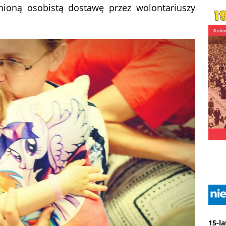
nioną osobistą dostawę przez wolontariuszy
15-l