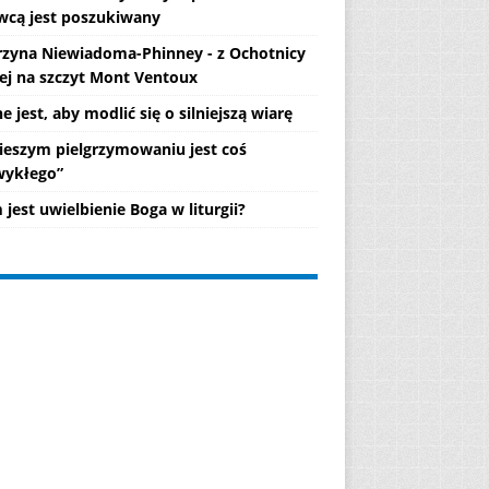
wcą jest poszukiwany
rzyna Niewiadoma-Phinney - z Ochotnicy
ej na szczyt Mont Ventoux
 jest, aby modlić się o silniejszą wiarę
ieszym pielgrzymowaniu jest coś
wykłego”
jest uwielbienie Boga w liturgii?