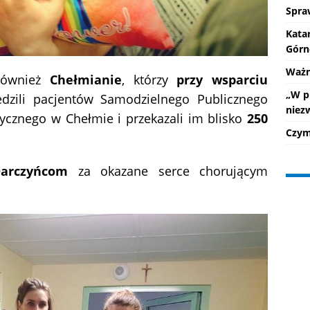
Spra
Kata
Górn
Ważne
 również
Chełmianie
, którzy
przy wsparciu
„W p
zili pacjentów Samodzielnego Publicznego
niez
tycznego w Chełmie i przekazali im blisko
250
Czym 
Darczyńcom
za okazane serce chorującym