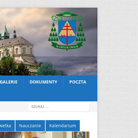
GALERIE
DOKUMENTY
POCZTA
wetka
Nauczanie
Kalendarium