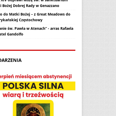
i Bożej Dobrej Rady w Genazzano
zo do Matki Bożej – z Great Meadows do
ykańskiej Częstochowy
anie św. Pawła w Atenach” - arras Rafaela
stel Gandolfo
DARZENIA