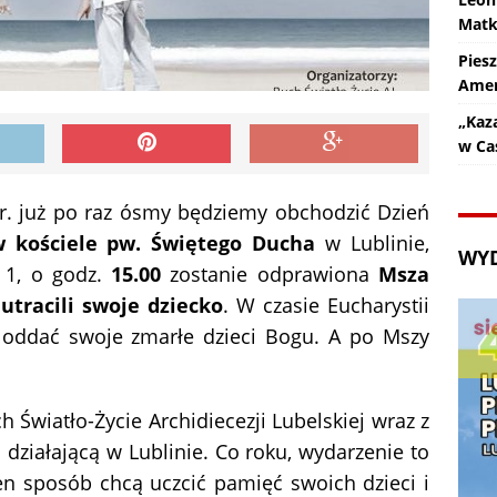
Matk
Pies
Amer
„Kaz
w Ca
. już po raz ósmy będziemy obchodzić Dzień
 kościele pw. Świętego Ducha
w Lublinie,
WY
e 1, o godz.
15.00
zostanie odprawiona
Msza
 utracili swoje dziecko
. W czasie Eucharystii
 oddać swoje zmarłe dzieci Bogu. A po Mszy
 Światło-Życie Archidiecezji Lubelskiej wraz z
działającą w Lublinie. Co roku, wydarzenie to
en sposób chcą uczcić pamięć swoich dzieci i