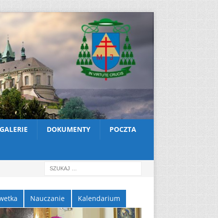
GALERIE
DOKUMENTY
POCZTA
wetka
Nauczanie
Kalendarium