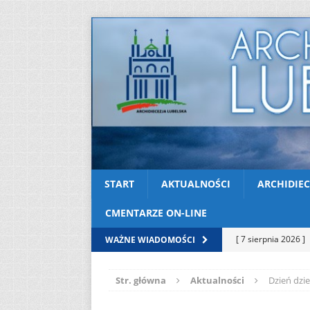
START
AKTUALNOŚCI
ARCHIDIEC
CMENTARZE ON-LINE
[ 7 sierpnia 2026 ]
WAŻNE WIADOMOŚCI
soboty
AKTUAL
Str. główna
Aktualności
Dzień dzi
[ 7 sierpnia 2026 ]
Kazimierskiej
AK