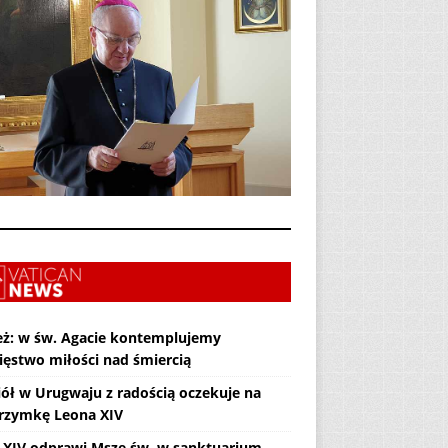
eż: w św. Agacie kontemplujemy
ięstwo miłości nad śmiercią
iół w Urugwaju z radością oczekuje na
grzymkę Leona XIV
 XIV odprawi Mszę św. w sanktuarium