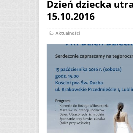
Dzień dziecka utr
[ 7 sierpnia 2026 ]
15.10.2016
(Mt 14, 22-33)
A
[ 7 sierpnia 2026 ]
Aktualności
Niedzielę zwykłą „
[ 7 sierpnia 2026 ]