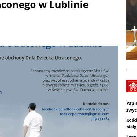
aconego w Lublinie
Wiara eksperymentalna. TV lectio divina – XIX Niedziela zwykła „A”
KTUALNOŚCI
Pot, śpiew, duch – pielgrzymka. SPOTKANIA Z WIARĄ w 19
A (9.08.2026)
AKTUALNOŚCI
Zmarł ks. Ryszard Sowa
AKTUALNOŚCI
Papi
zwyc
Kośc
piel
Leon