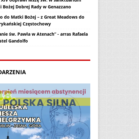
i Bożej Dobrej Rady w Genazzano
zo do Matki Bożej – z Great Meadows do
ykańskiej Częstochowy
anie św. Pawła w Atenach” - arras Rafaela
stel Gandolfo
DARZENIA