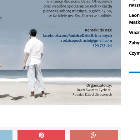
nasz
Leon
Matk
Ważne
Zaby
Czym 