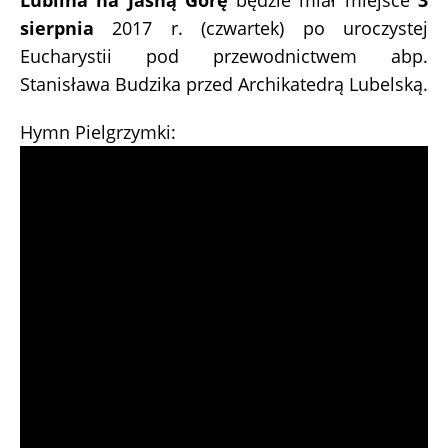
Lublina na Jasną Górę
będzie miał miejsce
3
sierpnia
2017 r. (czwartek) po uroczystej
Eucharystii pod przewodnictwem abp.
Stanisława Budzika przed Archikatedrą Lubelską.
Hymn Pielgrzymki: