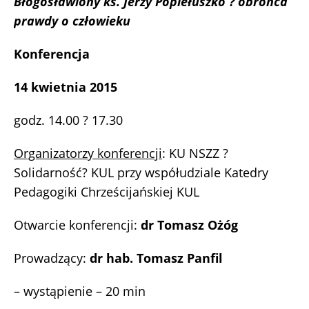
Błogosławiony ks. Jerzy Popiełuszko ? obrońca
prawdy o człowieku
Konferencja
14 kwietnia 2015
godz. 14.00 ? 17.30
Organizatorzy konferencji
: KU NSZZ ?
Solidarność? KUL przy współudziale Katedry
Pedagogiki Chrześcijańskiej KUL
Otwarcie konferencji:
dr Tomasz Ożóg
Prowadzący:
dr hab. Tomasz Panfil
– wystąpienie – 20 min