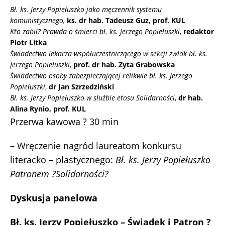
Bł. ks. Jerzy Popiełuszko jako męczennik systemu
komunistycznego,
ks. dr hab. Tadeusz Guz, prof. KUL
Kto zabił? Prawda o śmierci bł. ks. Jerzego Popiełuszki
,
redaktor
Piotr Litka
Świadectwo lekarza współuczestniczącego w sekcji zwłok bł. ks.
Jerzego Popiełuszki
,
prof. dr hab. Zyta Grabowska
Świadectwo osoby zabezpieczającej relikwie bł. ks. Jerzego
Popiełuszki
,
dr Jan Szrzedziński
Bł. ks. Jerzy Popiełuszko w służbie etosu Solidarności
,
dr hab.
Alina Rynio, prof. KUL
Przerwa kawowa ? 30 min
– Wręczenie nagród laureatom konkursu
literacko – plastycznego:
Bł. ks. Jerzy Popiełuszko
Patronem ?Solidarności?
Dyskusja panelowa
Bł. ks. Jerzy Popiełuszko – Świadek i Patron ?