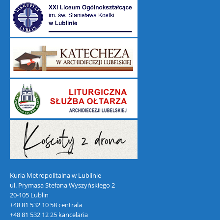
Kuria Metropolitalna w Lublinie
ul. Prymasa Stefana Wyszyńskiego 2
20-105 Lublin
+48 81 532 10 58 centrala
+48 81 532 12 25 kancelaria