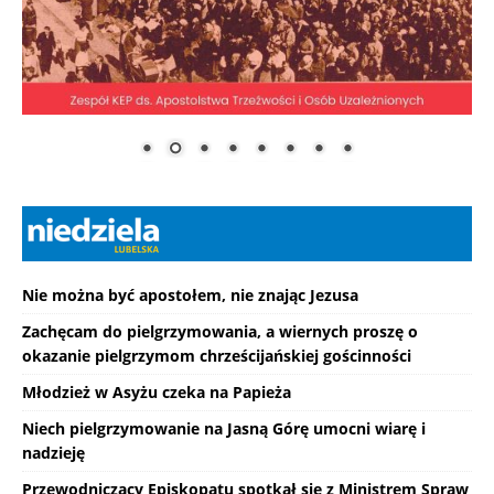
Nie można być apostołem, nie znając Jezusa
Zachęcam do pielgrzymowania, a wiernych proszę o
okazanie pielgrzymom chrześcijańskiej gościnności
Młodzież w Asyżu czeka na Papieża
Niech pielgrzymowanie na Jasną Górę umocni wiarę i
nadzieję
Przewodniczący Episkopatu spotkał się z Ministrem Spraw