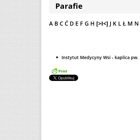
Parafie
[ 2 sierpnia 2026 ]
12
AKTUALNOŚ
A
B
C
Ć
D
E
F
G
H
[>I<]
J
K
L
Ł
M
N
[ 6 sierpnia 2026 ]
Instytut Medycyny Wsi - kaplica pw.