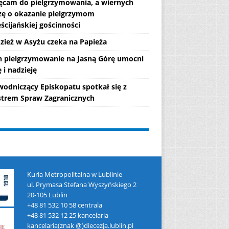
ęcam do pielgrzymowania, a wiernych
zę o okazanie pielgrzymom
ścijańskiej gościnności
zież w Asyżu czeka na Papieża
h pielgrzymowanie na Jasną Górę umocni
 i nadzieję
wodniczący Episkopatu spotkał się z
strem Spraw Zagranicznych
Kuria Metropolitalna w Lublinie
ul. Prymasa Stefana Wyszyńskiego 2
20-105 Lublin
+48 81 532 10 58 centrala
+48 81 532 12 25 kancelaria
kancelaria(znak @)diecezja.lublin.pl