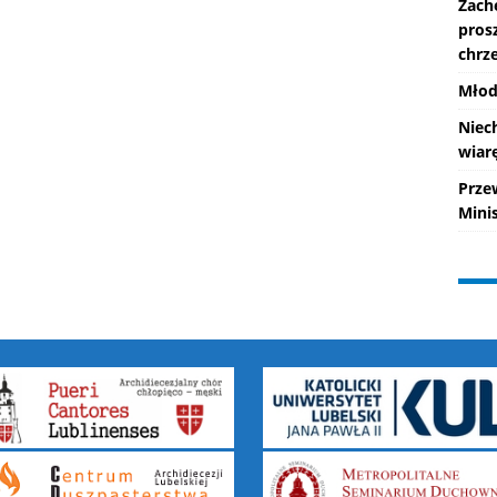
Zach
pros
chrze
Młod
Niec
wiarę
Prze
Mini