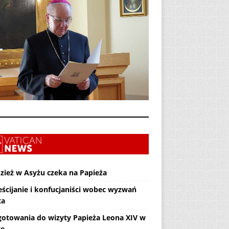
zież w Asyżu czeka na Papieża
eścijanie i konfucjaniści wobec wyzwań
ta
gotowania do wizyty Papieża Leona XIV w
ce