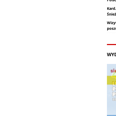
Kard
Śnie
Wizy
posz
WY