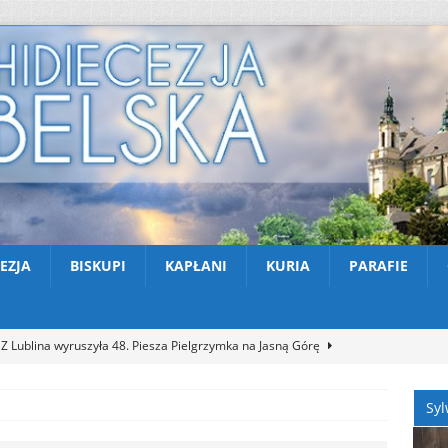
EZJA
BISKUPI
KAPŁANI
KURIA
PARAFIE
Z Lublina wyruszyła 48. Piesza Pielgrzymka na Jasną Górę
Syl
Nekrologi: śp. Jerzy Gasperski
AKTUALNOŚCI
Apel na miesiąc abstynencji – sierpień 2026
AKTUALNOŚCI