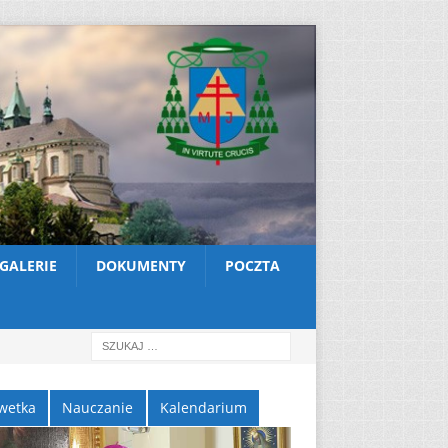
GALERIE
DOKUMENTY
POCZTA
wetka
Nauczanie
Kalendarium