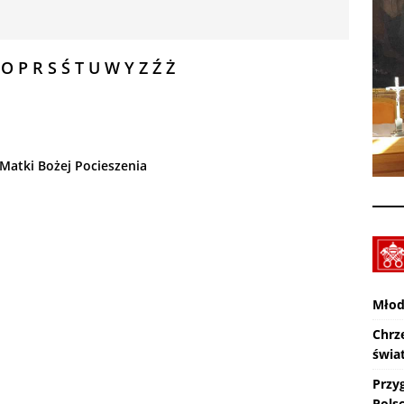
XXX Międzynarodowy Festiwal Organowy Lublin – Czuby: 2026-08-
CI
O
P
R
S
Ś
T
U
W
Y
Z
Ź
Ż
Zmarł ks. Ryszard Sowa
AKTUALNOŚCI
 Matki Bożej Pocieszenia
Młod
Chrz
świa
Przy
Pols