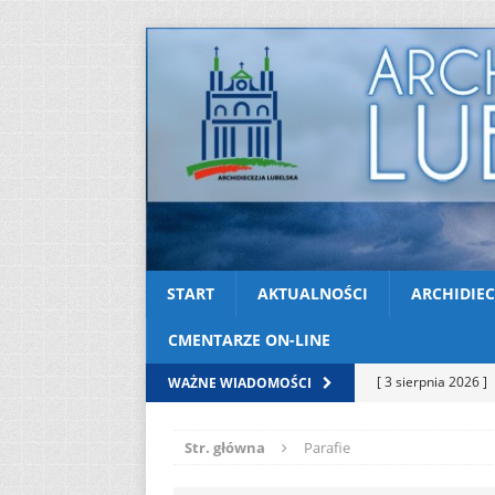
START
AKTUALNOŚCI
ARCHIDIEC
CMENTARZE ON-LINE
[ 3 sierpnia 2026 ]
WAŻNE WIADOMOŚCI
AKTUALNOŚCI
Str. główna
Parafie
[ 2 sierpnia 2026 ]
[ 2 sierpnia 2026 ]