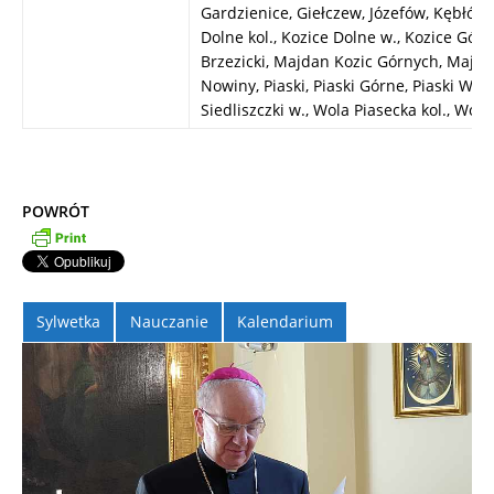
Gardzienice, Giełczew, Józefów, Kębłów k
Dolne kol., Kozice Dolne w., Kozice Gó
Brzezicki, Majdan Kozic Górnych, Majda
Nowiny, Piaski, Piaski Górne, Piaski Wielki
Siedliszczki w., Wola Piasecka kol., Wola
POWRÓT
Sylwetka
Nauczanie
Kalendarium