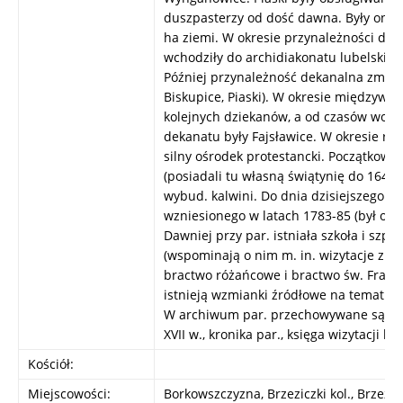
duszpasterzy od dość dawna. Były one 
ha ziemi. W okresie przynależności do d
wchodziły do archidiakonatu lubelskieg
Później przynależność dekanalna zmienia
Biskupice, Piaski). W okresie międzywo
kolejnych dziekanów, a od czasów wojny
dekanatu były Fajsławice. W okresie ref
silny ośrodek protestancki. Początkowo 
(posiadali tu własną świątynię do 1642 r
wybud. kalwini. Do dnia dzisiejszego po
wzniesionego w latach 1783-85 (był on 
Dawniej przy par. istniała szkoła i szpit
(wspominają o nim m. in. wizytacje z XVI
bractwo różańcowe i bractwo św. Francis
istnieją wzmianki źródłowe na temat niew
W archiwum par. przechowywane są m. 
XVII w., kronika par., księga wizytacji k
Kościół:
Miejscowości:
Borkowszczyzna, Brzeziczki kol., Brzezic