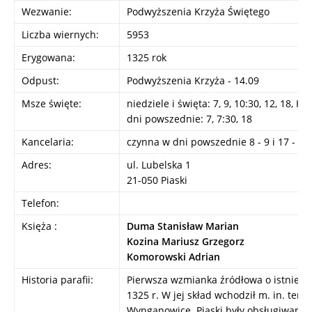
Wezwanie:
Podwyższenia Krzyża Świętego
Liczba wiernych:
5953
Erygowana:
1325 rok
Odpust:
Podwyższenia Krzyża - 14.09
Msze święte:
niedziele i święta: 7, 9, 10:30, 12, 18, Ko
dni powszednie: 7, 7:30, 18
Kancelaria:
czynna w dni powszednie 8 - 9 i 17 - 18
Adres:
ul. Lubelska 1
21-050 Piaski
Telefon:
Księża :
Duma Stanisław Marian
Kozina Mariusz Grzegorz
Komorowski Adrian
Historia parafii:
Pierwsza wzmianka źródłowa o istnieniu
1325 r. W jej skład wchodził m. in. tere
Wynganowice. Piaski były obsługiwane