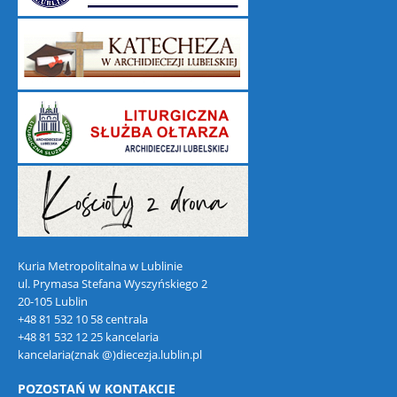
Kuria Metropolitalna w Lublinie
ul. Prymasa Stefana Wyszyńskiego 2
20-105 Lublin
+48 81 532 10 58 centrala
+48 81 532 12 25 kancelaria
kancelaria(znak @)diecezja.lublin.pl
POZOSTAŃ W KONTAKCIE