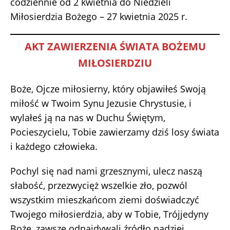
codziennie od 2 kwietnia do Niedzieli
Miłosierdzia Bożego – 27 kwietnia 2025 r.
AKT ZAWIERZENIA ŚWIATA BOŻEMU
MIŁOSIERDZIU
Boże, Ojcze miłosierny, który objawiłeś Swoją
miłość w Twoim Synu Jezusie Chrystusie, i
wylałeś ją na nas w Duchu Świętym,
Pocieszycielu, Tobie zawierzamy dziś losy świata
i każdego człowieka.
Pochyl się nad nami grzesznymi, ulecz naszą
słabość, przezwycięż wszelkie zło, pozwól
wszystkim mieszkańcom ziemi doświadczyć
Twojego miłosierdzia, aby w Tobie, Trójjedyny
Boże, zawsze odnajdywali źródło nadziei.