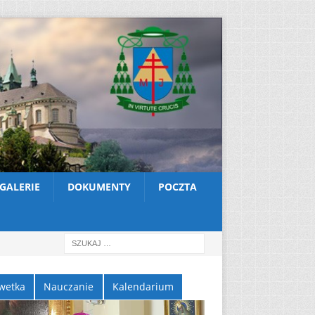
GALERIE
DOKUMENTY
POCZTA
wetka
Nauczanie
Kalendarium