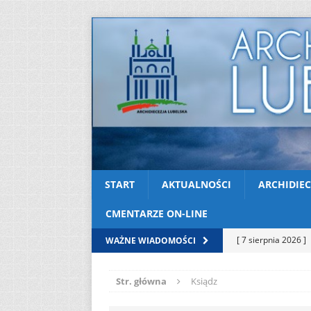
START
AKTUALNOŚCI
ARCHIDIEC
CMENTARZE ON-LINE
[ 7 sierpnia 2026 ]
WAŻNE WIADOMOŚCI
Niedzielę zwykłą „
Str. główna
Ksiądz
[ 6 sierpnia 2026 ]
[ 3 sierpnia 2026 ]