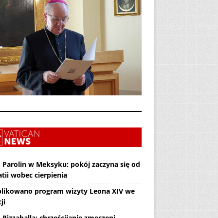
. Parolin w Meksyku: pokój zaczyna się od
tii wobec cierpienia
likowano program wizyty Leona XIV we
ji
 Pizzaballa: chrześcijanie zmęczeni