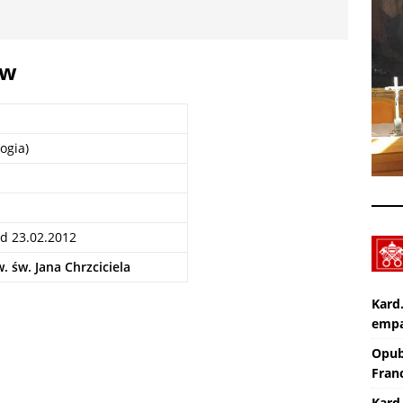
Nekrologi: śp. Jerzy Gasperski
AKTUALNOŚCI
aw
Wiara eksperymentalna. TV lectio divina – XIX Niedziela zwykła „A”
KTUALNOŚCI
logia)
od 23.02.2012
 św. Jana Chrzciciela
Kard
empa
Opub
Franc
Kard.