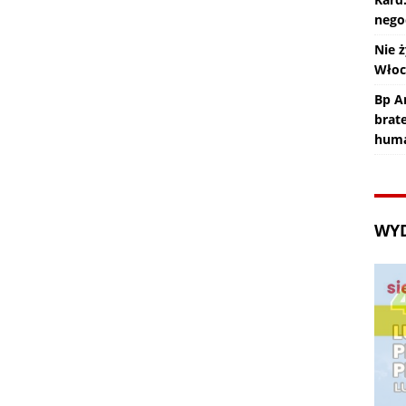
nego
Nie ż
Wło
Bp An
brat
huma
WY