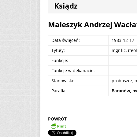
Ksiądz
AKTUALNOŚCI
[ 2 sierpnia 2026 ]
Maleszyk Andrzej Wacł
[ 7 sierpnia 2026 ]
Data święceń:
1983-12-17
(Mt 14, 22-33)
A
Tytuły:
mgr lic. (teo
Funkcje:
Funkcje w dekanacie:
Stanowisko:
proboszcz, 
Parafia:
Baranów, pw.
POWRÓT