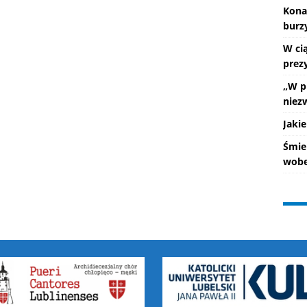
Kona
burz
W ci
prez
„W p
niez
Jakie
Śmie
wobe