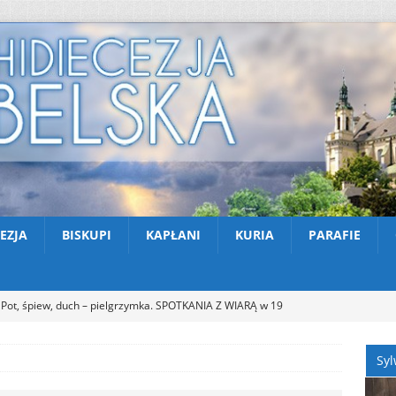
EZJA
BISKUPI
KAPŁANI
KURIA
PARAFIE
Pot, śpiew, duch – pielgrzymka. SPOTKANIA Z WIARĄ w 19
A (9.08.2026)
AKTUALNOŚCI
Syl
Zmarł ks. Ryszard Sowa
AKTUALNOŚCI
Z Lublina wyruszyła 48. Piesza Pielgrzymka na Jasną Górę