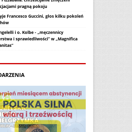
cjacjami pragną pokoju
yje Francesco Guccini, głos kilku pokoleń
chów
gelelli i o. Kolbe - „męczennicy
erstwa i sprawiedliwości” w „Magnifica
nitas”
DARZENIA