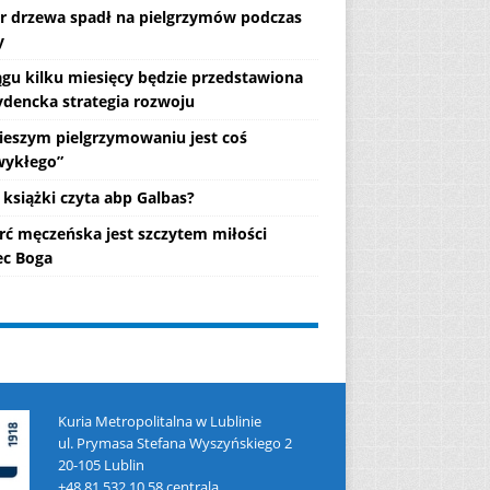
r drzewa spadł na pielgrzymów podczas
y
ągu kilku miesięcy będzie przedstawiona
ydencka strategia rozwoju
ieszym pielgrzymowaniu jest coś
wykłego”
 książki czyta abp Galbas?
rć męczeńska jest szczytem miłości
c Boga
Kuria Metropolitalna w Lublinie
ul. Prymasa Stefana Wyszyńskiego 2
20-105 Lublin
+48 81 532 10 58 centrala