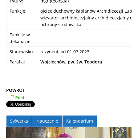
Tytuły:
mgr (teologia)
Funkcje:
ojciec duchowny kapłanów Archidiecezji Lubels
wizytator archidiecezjalny archidiecezjalny ref
ochrony środowiska
Funkcje w
dekanacie:
Stanowisko:
rezydent, od 01.07.2023
Parafia:
Wojciechów, pw. św. Teodora
POWRÓT
Sylwetka
Nauczanie
Kalendarium