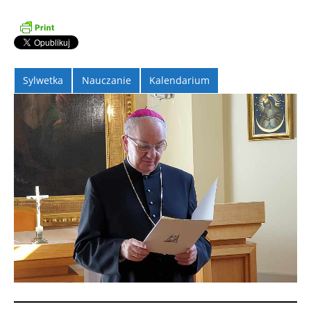
Sylwetka
Nauczanie
Kalendarium