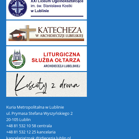
Kuria Metropolitalna w Lublinie
ul. Prymasa Stefana Wyszyńskiego 2
20-105 Lublin
+48 81 532 10 58 centrala
+48 81 532 12 25 kancelaria
kancelaria(znak @)diecezja.lublin.pl