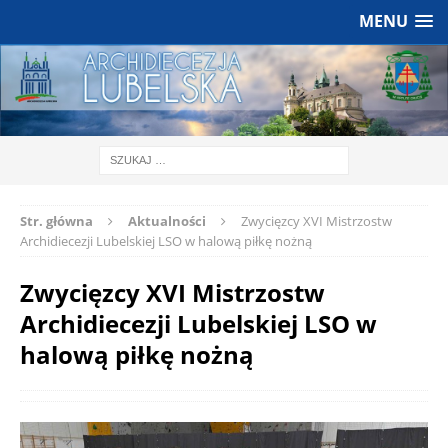
MENU
Str. główna
Aktualności
Zwycięzcy XVI Mistrzostw
Archidiecezji Lubelskiej LSO w halową piłkę nożną
Zwycięzcy XVI Mistrzostw
Archidiecezji Lubelskiej LSO w
halową piłkę nożną