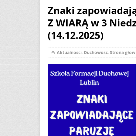
Znaki zapowiadaj
[ 2 sierpnia 2026 ]
Z WIARĄ w 3 Nied
12
AKTUALNOŚ
[ 6 sierpnia 2026 ]
(14.12.2025)
Aktualności
,
Duchowość
,
Strona głów