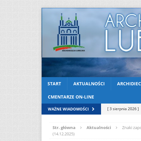
START
AKTUALNOŚCI
ARCHIDIEC
CMENTARZE ON-LINE
[ 3 sierpnia 2026 ]
WAŻNE WIADOMOŚCI
AKTUALNOŚCI
Str. główna
Aktualności
Znaki zap
[ 2 sierpnia 2026 ]
(14.12.2025)
[ 2 sierpnia 2026 ]