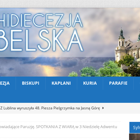
EZJA
BISKUPI
KAPŁANI
KURIA
PARAFIE
Z Lublina wyruszyła 48. Piesza Pielgrzymka na Jasną Górę
owiadające Paruzję. SPOTKANIA Z WIARĄ w 3 Niedzielę Adwentu
Syl
Nekrologi: śp. Jerzy Gasperski
AKTUALNOŚCI
Apel na miesiąc abstynencji – sierpień 2026
AKTUALNOŚCI