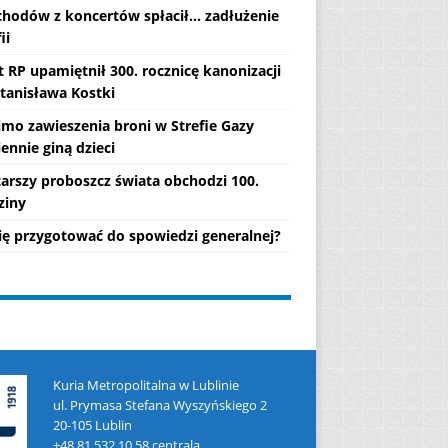
chodów z koncertów spłacił... zadłużenie
ii
 RP upamiętnił 300. rocznicę kanonizacji
Stanisława Kostki
mo zawieszenia broni w Strefie Gazy
ennie giną dzieci
tarszy proboszcz świata obchodzi 100.
ziny
się przygotować do spowiedzi generalnej?
Kuria Metropolitalna w Lublinie
ul. Prymasa Stefana Wyszyńskiego 2
20-105 Lublin
+48 81 532 10 58 centrala