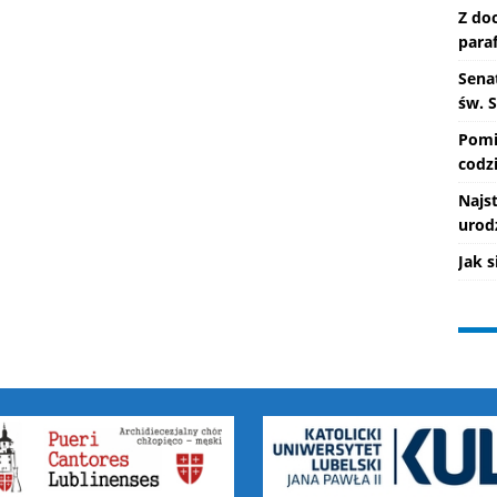
Z do
paraf
Senat
św. 
Pomi
codzi
Najs
urod
Jak 