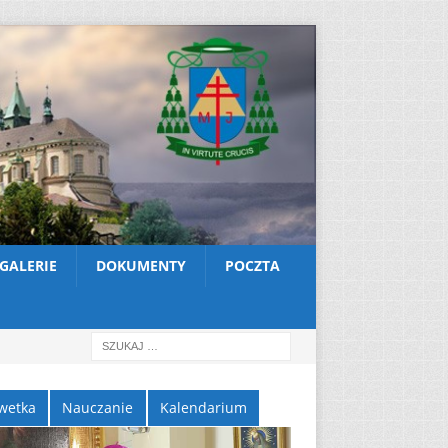
GALERIE
DOKUMENTY
POCZTA
wetka
Nauczanie
Kalendarium