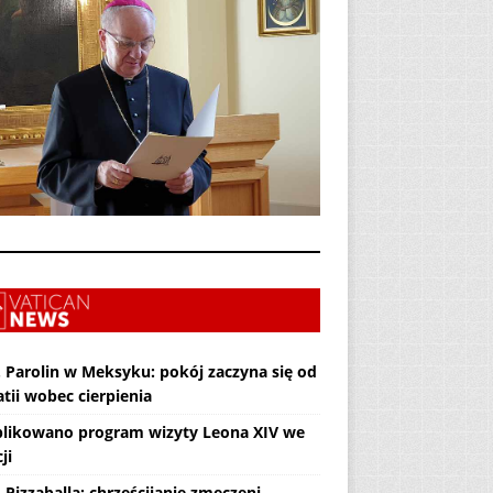
. Parolin w Meksyku: pokój zaczyna się od
tii wobec cierpienia
likowano program wizyty Leona XIV we
ji
 Pizzaballa: chrześcijanie zmęczeni