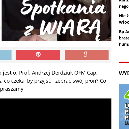
nego
Nie ż
Wło
Bp An
brat
huma
jest o. Prof. Andrzej Derdziuk OFM Cap.
WY
a co czeka, by przyjść i zebrać swój płon? Co
Zapraszamy