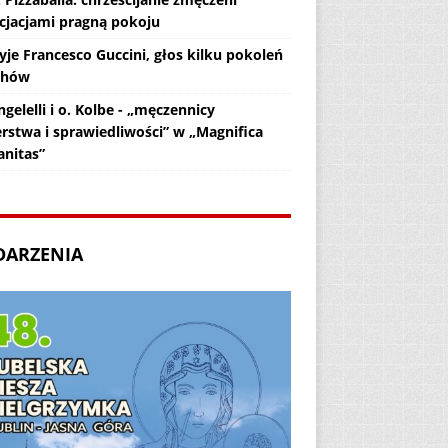
cjacjami pragną pokoju
yje Francesco Guccini, głos kilku pokoleń
chów
gelelli i o. Kolbe - „męczennicy
erstwa i sprawiedliwości” w „Magnifica
nitas”
DARZENIA