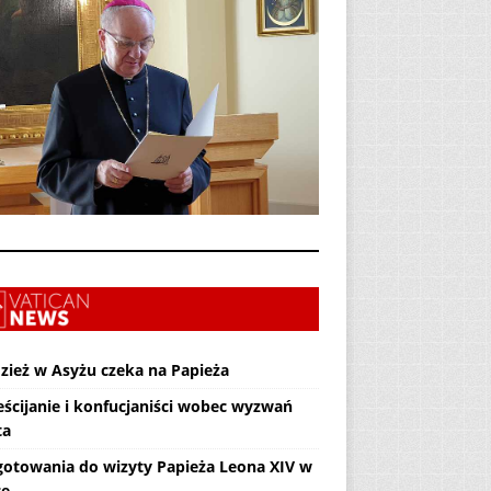
zież w Asyżu czeka na Papieża
eścijanie i konfucjaniści wobec wyzwań
ta
gotowania do wizyty Papieża Leona XIV w
ce