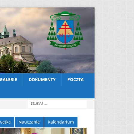
GALERIE
DOKUMENTY
POCZTA
wetka
Nauczanie
Kalendarium