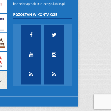
kancelaria(znak @)diecezja.lublin.pl
POZOSTAŃ W KONTAKCIE