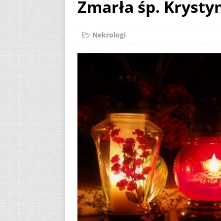
Zmarła śp. Krysty
[ 2 sierpnia 2026 ]
23.08.2026
AKT
Nekrologi
[ 3 sierpnia 2026 ]
AKTUALNOŚCI