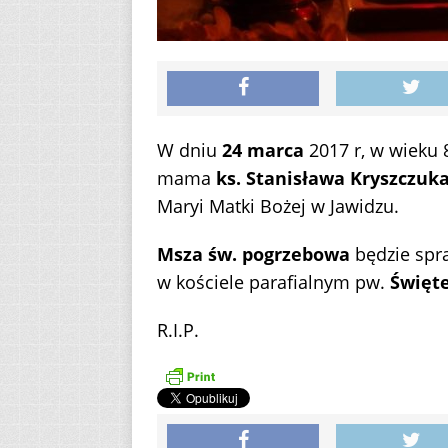
W dniu
24 marca
2017 r, w wieku 8
mama
ks. Stanisława Kryszczuk
Maryi Matki Bożej w Jawidzu.
Msza św. pogrzebowa
będzie sp
w kościele parafialnym pw.
Święt
R.I.P.