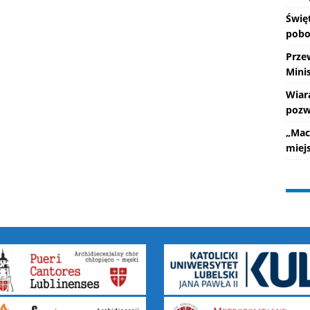
Świę
pobo
Prze
Mini
Wiar
pozw
„Mac
miej