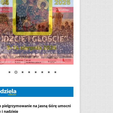
h pielgrzymowanie na Jasną Górę umocni
 i nadzieję