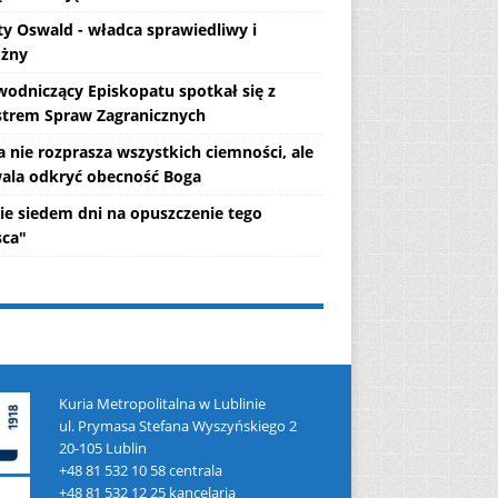
ty Oswald - władca sprawiedliwy i
żny
wodniczący Episkopatu spotkał się z
strem Spraw Zagranicznych
a nie rozprasza wszystkich ciemności, ale
ala odkryć obecność Boga
ie siedem dni na opuszczenie tego
sca"
Kuria Metropolitalna w Lublinie
ul. Prymasa Stefana Wyszyńskiego 2
20-105 Lublin
+48 81 532 10 58 centrala
+48 81 532 12 25 kancelaria