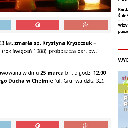
Kard
Śnie
Wizy
posz
3 lat,
zmarła śp. Krystyna Kryszczuk
–
a
(rok święceń 1988), proboszcza par. pw.
WY
rawowana w dniu
25 marca
br., o godz.
12.00
ego Ducha w Chełmie
(ul. Grunwaldzka 32).