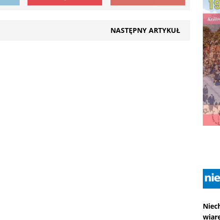
NASTĘPNY ARTYKUŁ
Niec
wiarę