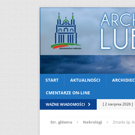
START
AKTUALNOŚCI
ARCHIDIEC
CMENTARZE ON-LINE
[ 2 sierpnia 2026 ]
WAŻNE WIADOMOŚCI
[ 2 sierpnia 2026 ]
Str. główna
Nekrologi
Zmarła śp. 
[ 2 sierpnia 2026 ]
05
AKTUALNOŚ