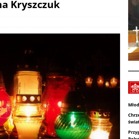
na Kryszczuk
SMAL – Spotkanie Młodych Archidiecezji Lubelskiej – Garbów: 19-
UALNOŚCI
Z Lublina wyruszyła 48. Piesza Pielgrzymka na Jasną Górę
Młod
Chrz
świa
Przy
Pols