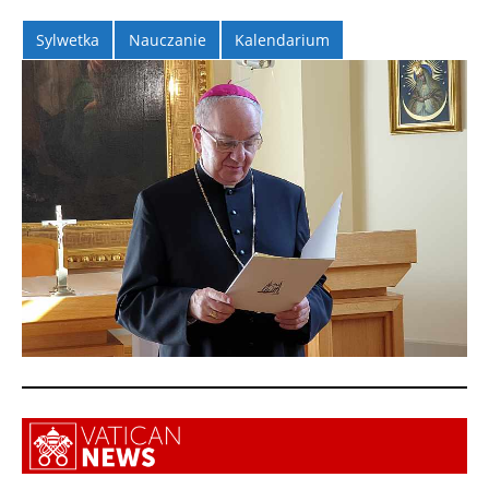
Sylwetka
Nauczanie
Kalendarium