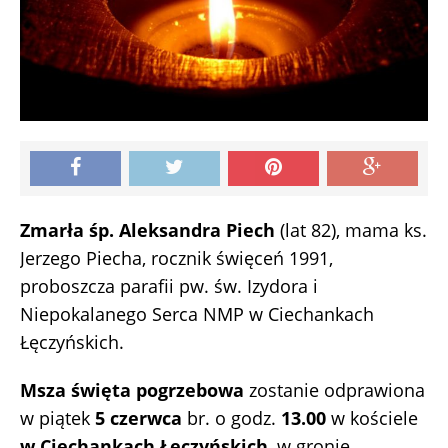
Zmarła śp. Aleksandra Piech
(lat 82), mama ks.
Jerzego Piecha, rocznik święceń 1991,
proboszcza parafii pw. św. Izydora i
Niepokalanego Serca NMP w Ciechankach
Łęczyńskich.
Msza święta pogrzebowa
zostanie odprawiona
w piątek
5 czerwca
br. o godz.
13.00
w kościele
w Ciechankach Łęczyńskich
, w gronie