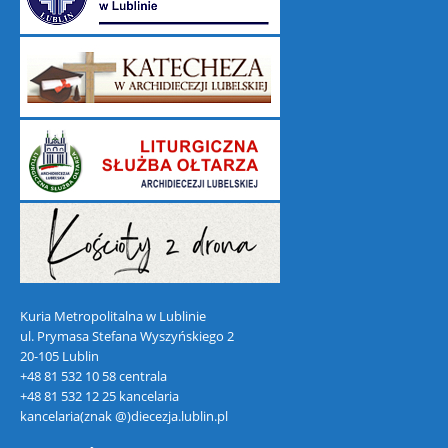
Kuria Metropolitalna w Lublinie
ul. Prymasa Stefana Wyszyńskiego 2
20-105 Lublin
+48 81 532 10 58 centrala
+48 81 532 12 25 kancelaria
kancelaria(znak @)diecezja.lublin.pl