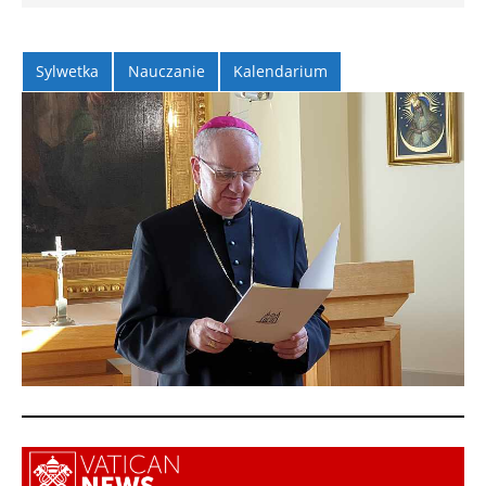
Sylwetka
Nauczanie
Kalendarium