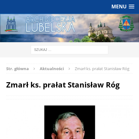
MENU
Str. główna
Aktualności
Zmarł ks. prałat Stanisław Róg
Zmarł ks. prałat Stanisław Róg