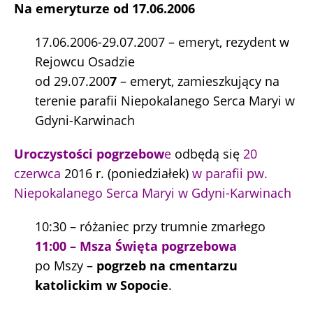
Na emeryturze od 17.06.2006
17.06.2006-29.07.2007 – emeryt, rezydent w
Rejowcu Osadzie
od 29.07.200
7
– emeryt, zamieszkujący na
terenie parafii Niepokalanego Serca Maryi w
Gdyni-Karwinach
Uroczystości pogrzebow
e
odbędą się
20
czerwca
2016 r. (poniedziałek)
w parafii pw.
Niepokalanego Serca Maryi w Gdyni-Karwinach
10:30 – różaniec przy trumnie zmarłego
11:00 – Msza Święta pogrzebowa
po Mszy –
pogrzeb na cmentarzu
katolickim w Sopocie
.