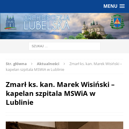
MENU
Str. główna
Aktualności
Zmarł ks. kan. Marek Wisiński –
kapelan szpitala MSWiA w Lublinie
Zmarł ks. kan. Marek Wisiński –
kapelan szpitala MSWiA w
Lublinie