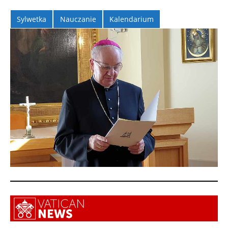
Sylwetka
Nauczanie
Kalendarium