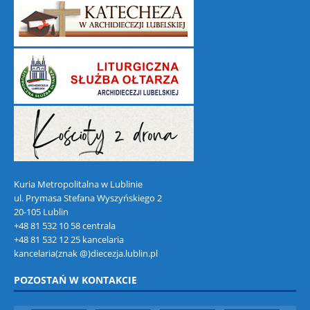
Kuria Metropolitalna w Lublinie
ul. Prymasa Stefana Wyszyńskiego 2
20-105 Lublin
+48 81 532 10 58 centrala
+48 81 532 12 25 kancelaria
kancelaria(znak @)diecezja.lublin.pl
POZOSTAŃ W KONTAKCIE