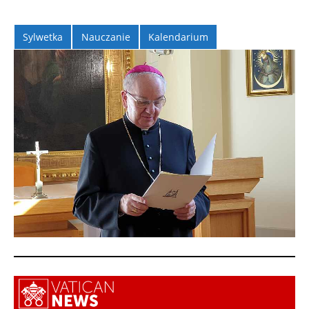
Sylwetka
Nauczanie
Kalendarium