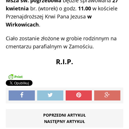
Msza św. pogrzebowa
będzie sprawowana
27
kwietnia
br. (wtorek) o godz.
11.00
w kościele
Przenajdroższej Krwi Pana Jezusa
w
Wirkowicach
.
Ciało zostanie złożone w grobie rodzinnym na
cmentarzu parafialnym w Zamościu.
R.I.P.
POPRZEDNI ARTYKUŁ
NASTĘPNY ARTYKUŁ