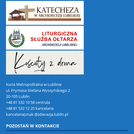
Kuria Metropolitalna w Lublinie
ul. Prymasa Stefana Wyszyńskiego 2
20-105 Lublin
+48 81 532 10 58 centrala
+48 81 532 12 25 kancelaria
kancelaria(znak @)diecezja.lublin.pl
POZOSTAŃ W KONTAKCIE