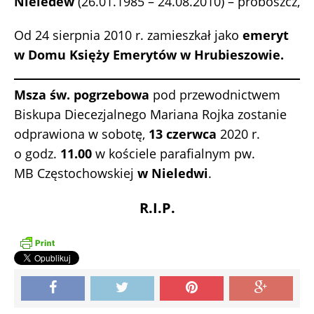
Nieledew
(26.01.1985 – 24.08.2010) – proboszcz,
Od 24 sierpnia 2010 r. zamieszkał jako
emeryt
w Domu Księży Emerytów w Hrubieszowie.
Msza św. pogrzebowa
pod przewodnictwem
Biskupa Diecezjalnego Mariana Rojka zostanie
odprawiona w sobotę,
13 czerwca
2020 r.
o godz.
11.00
w kościele parafialnym pw.
MB Częstochowskiej
w Nieledwi
.
R.I.P.