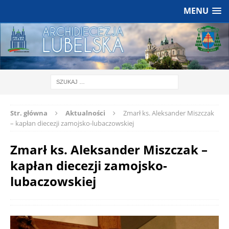
MENU
Str. główna
Aktualności
Zmarł ks. Aleksander Miszczak
– kapłan diecezji zamojsko-lubaczowskiej
Zmarł ks. Aleksander Miszczak –
kapłan diecezji zamojsko-
lubaczowskiej