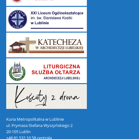
Kuria Metropolitalna w Lublinie
ul. Prymasa Stefana Wyszyńskiego 2
20-105 Lublin
+48 81 532 10 58 centrala