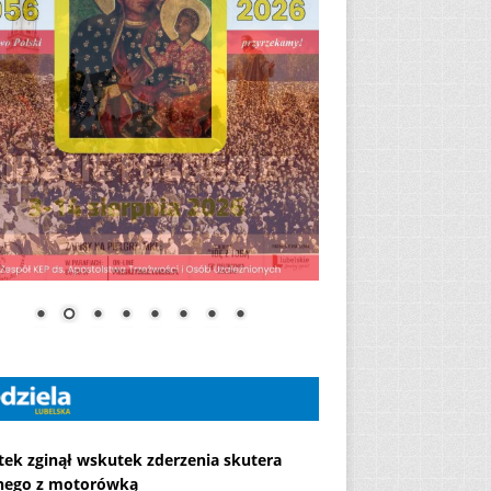
atek zginął wskutek zderzenia skutera
ego z motorówką