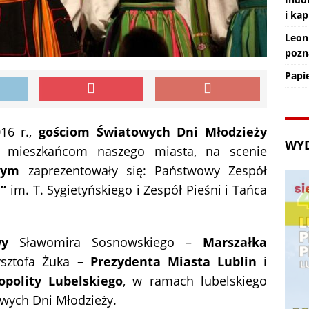
i kap
Leon
pozn
Papi
16 r.,
gościom Światowych Dni Młodzieży
WY
z mieszkańcom naszego miasta, na scenie
wym
zaprezentowały się: Państwowy Zespół
”
im. T. Sygietyńskiego i Zespół Pieśni i Tańca
wy
Sławomira Sosnowskiego –
Marszałka
ysztofa Żuka –
Prezydenta Miasta Lublin
i
opolity Lubelskiego
, w ramach lubelskiego
owych Dni Młodzieży.