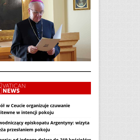
iół w Ceucie organizuje czuwanie
itewne w intencji pokoju
wodniczący episkopatu Argentyny: wizyta
eża przesłaniem pokoju
nezja: od jednego dolara do 219 kościołów