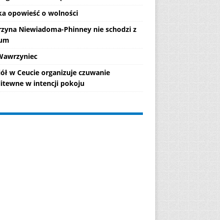
ka opowieść o wolności
rzyna Niewiadoma-Phinney nie schodzi z
ium
Wawrzyniec
iół w Ceucie organizuje czuwanie
itewne w intencji pokoju