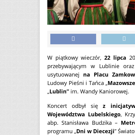
W piątkowy wieczór,
22 lipca
20
przebywającym w Lublinie ora
usytuowanej
na Placu Zamko
Ludowy Pieśni i Tańca „
Mazowsze
„
Lublin”
im. Wandy Kaniorowej.
Koncert odbył się
z inicjaty
Województwa Lubelskiego
, Krz
abp. Stanisława Budzika –
Metr
programu „
Dni w Diecezji
” Świat