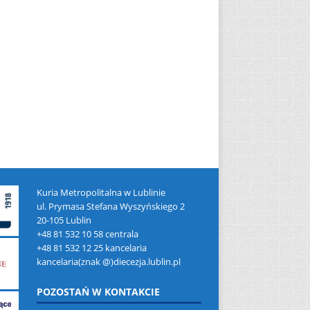
Kuria Metropolitalna w Lublinie
ul. Prymasa Stefana Wyszyńskiego 2
20-105 Lublin
+48 81 532 10 58 centrala
+48 81 532 12 25 kancelaria
kancelaria(znak @)diecezja.lublin.pl
POZOSTAŃ W KONTAKCIE