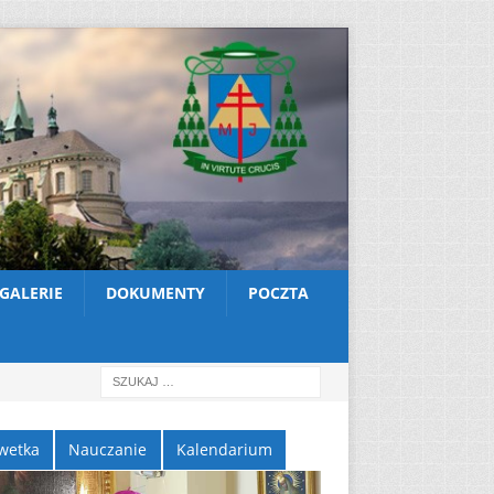
GALERIE
DOKUMENTY
POCZTA
wetka
Nauczanie
Kalendarium