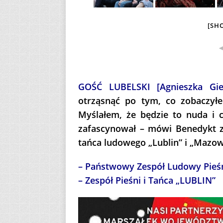
[SH
GOŚĆ LUBELSKI [Agnieszka Gie
otrząsnąć po tym, co zobaczy
Myślałem, że będzie to nuda i c
zafascynował – mówi Benedykt z B
tańca ludowego „Lublin” i „Maz
– Państwowy Zespół Ludowy Pieś
– Zespół Pieśni i Tańca „LUBLIN”