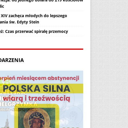
lic
 XIV zachęca młodych do lepszego
ania św. Edyty Stein
eż: Czas przerwać spiralę przemocy
DARZENIA