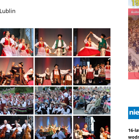
-Lublin
16-l
wodn