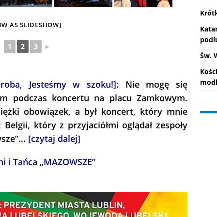
Krót
OW AS SLIDESHOW]
Kata
pod
◄
1
2
3
►
Św. 
Kośc
modl
roba, Jesteśmy w szoku!]:
Nie mogę się
łem podczas koncertu na placu Zamkowym.
iężki obowiązek, a był koncert, który mnie
elgii, który z przyjaciółmi oglądał zespoły
owsze”…
[czytaj dalej]
ni i Tańca „MAZOWSZE”