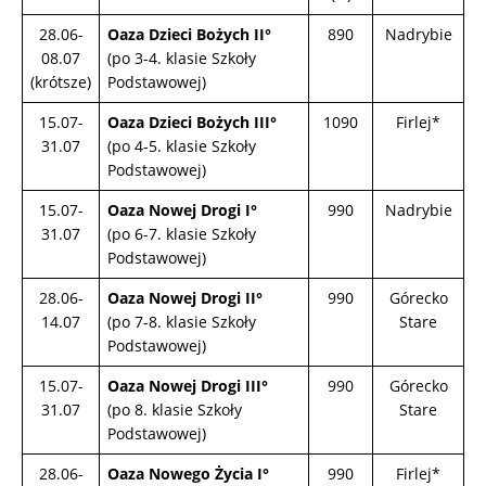
28.06-
Oaza Dzieci Bożych II°
890
Nadrybie
08.07
(po 3-4. klasie Szkoły
(krótsze)
Podstawowej)
15.07-
Oaza Dzieci Bożych III°
1090
Firlej*
31.07
(po 4-5. klasie Szkoły
Podstawowej)
15.07-
Oaza Nowej Drogi I°
990
Nadrybie
31.07
(po 6-7. klasie Szkoły
Podstawowej)
28.06-
Oaza Nowej Drogi II°
990
Górecko
14.07
(po 7-8. klasie Szkoły
Stare
Podstawowej)
15.07-
Oaza Nowej Drogi III°
990
Górecko
31.07
(po 8. klasie Szkoły
Stare
Podstawowej)
28.06-
Oaza Nowego Życia I°
990
Firlej*