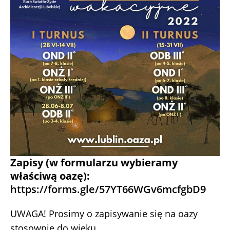
Zapisy (w formularzu wybieramy
właściwą oazę):
https://forms.gle/57YT66WGv6mcfgbD9
UWAGA! Prosimy o zapisywanie się na oazy
stosownie do wieku.