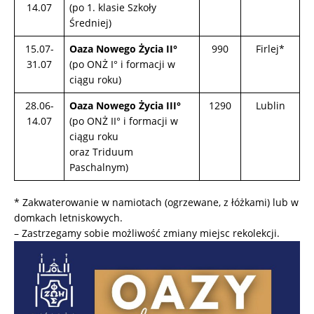
14.07
(po 1. klasie Szkoły
Średniej)
15.07-
Oaza Nowego Życia II°
990
Firlej*
31.07
(po ONŻ I° i formacji w
ciągu roku)
28.06-
Oaza Nowego Życia III°
1290
Lublin
14.07
(po ONŻ II° i formacji w
ciągu roku
oraz Triduum
Paschalnym)
* Zakwaterowanie w namiotach (ogrzewane, z łóżkami) lub w
domkach letniskowych.
– Zastrzegamy sobie możliwość zmiany miejsc rekolekcji.