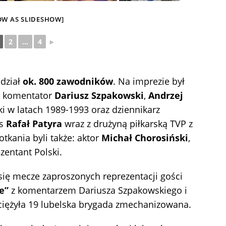
OW AS SLIDESHOW]
2
...
4
►
dział
ok. 800 zawodników
. Na imprezie był
i komentator
Dariusz Szpakowski
,
Andrzej
ki w latach 1989-1993 oraz dziennikarz
ss
Rafał Patyra
wraz z drużyną piłkarską TVP z
kania byli także: aktor
Michał Chorosiński
,
ezentant Polski.
się mecze zaproszonych reprezentacji gości
e”
z komentarzem Dariusza Szpakowskiego i
yciężyła 19 lubelska brygada zmechanizowana.