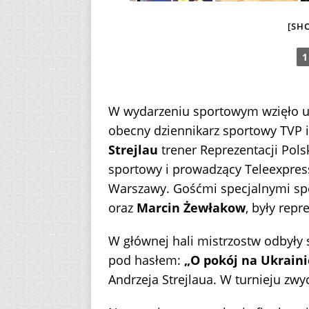
[SH
1
W wydarzeniu sportowym wzięło u
obecny dziennikarz sportowy TVP 
Strejlau
trener Reprezentacji Pols
sportowy i prowadzący Teleexpre
Warszawy. Gośćmi specjalnymi spot
oraz
Marcin Żewłakow
, były repr
W głównej hali mistrzostw odbyły 
pod hasłem:
„O pokój na Ukraini
Andrzeja Strejlaua. W turnieju zw