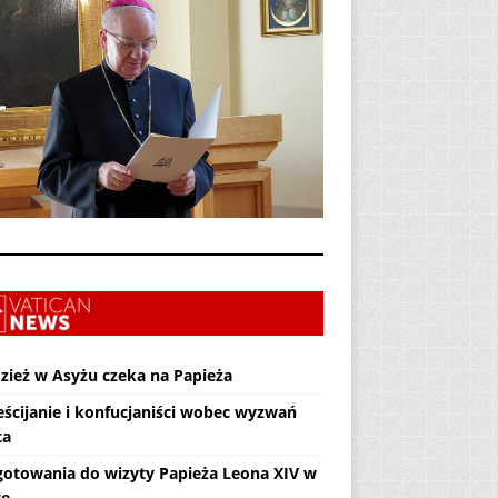
zież w Asyżu czeka na Papieża
eścijanie i konfucjaniści wobec wyzwań
ta
gotowania do wizyty Papieża Leona XIV w
ce