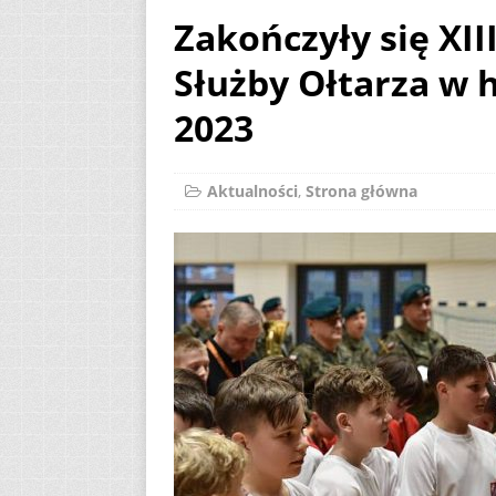
Zakończyły się XII
[ 2 sierpnia 2026 ]
Służby Ołtarza w 
12
AKTUALNOŚ
[ 6 sierpnia 2026 ]
2023
Aktualności
,
Strona główna