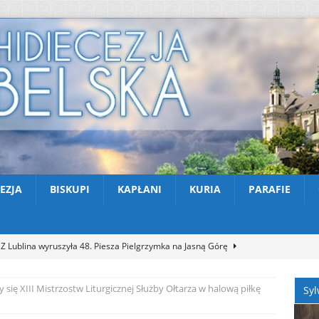
EZJA
BISKUPI
KAPŁANI
KURIA
PARAFIE
Z Lublina wyruszyła 48. Piesza Pielgrzymka na Jasną Górę
 się XIII Mistrzostw Liturgicznej Służby Ołtarza w halową piłkę
Syl
Nekrologi: śp. Jerzy Gasperski
AKTUALNOŚCI
Apel na miesiąc abstynencji – sierpień 2026
AKTUALNOŚCI