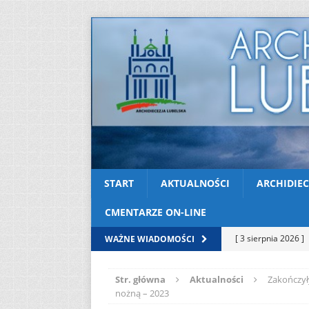
START
AKTUALNOŚCI
ARCHIDIEC
CMENTARZE ON-LINE
[ 3 sierpnia 2026 ]
WAŻNE WIADOMOŚCI
AKTUALNOŚCI
Str. główna
Aktualności
Zakończyły
[ 2 sierpnia 2026 ]
nożną – 2023
[ 2 sierpnia 2026 ]