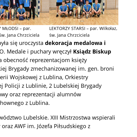
 MŁODSI – par.
LEKTORZY STARSI – par. Wilkołaz,
św. Jana Chrzciciela
św. Jana Chrzciciela
była się uroczysta
dekoracja medalowa i
O. Medale i puchary wręczył
Ksiądz Biskup
za obecność reprezentacjom księży
skiej Brygady zmechanizowanej im. gen. broni
ii Wojskowej z Lublina, Orkiestry
olicji z Lublinie, 2 Lubelskiej Brygady
zawy oraz reprezentacji alumnów
hownego z Lublina.
dztwo Lubelskie. XIII Mistrzostwa wspierali
oraz AWF im. Józefa Piłsudskiego z