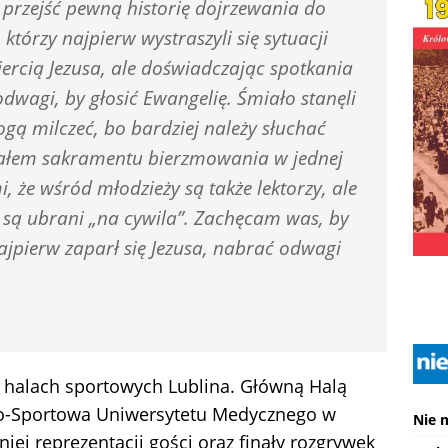
a przejść pewną historię dojrzewania do
 którzy najpierw wystraszyli się sytuacji
ercią Jezusa, ale doświadczając spotkania
wagi, by głosić Ewangelię. Śmiało stanęli
gą milczeć, bo bardziej należy słuchać
lałem sakramentu bierzmowania w jednej
i, że wśród młodzieży są także lektorzy, ale
ć i są ubrani „na cywila”. Zachęcam was, by
 najpierw zaparł się Jezusa, nabrać odwagi
u halach sportowych Lublina. Główną Halą
o-Sportowa Uniwersytetu Medycznego w
Nie 
rniej reprezentacji gości oraz finały rozgrywek