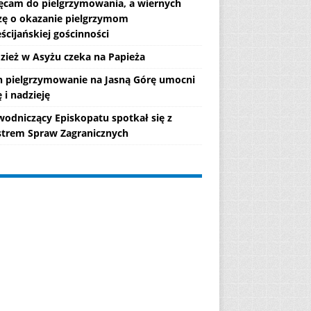
ęcam do pielgrzymowania, a wiernych
zę o okazanie pielgrzymom
ścijańskiej gościnności
zież w Asyżu czeka na Papieża
h pielgrzymowanie na Jasną Górę umocni
 i nadzieję
wodniczący Episkopatu spotkał się z
strem Spraw Zagranicznych