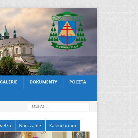
GALERIE
DOKUMENTY
POCZTA
wetka
Nauczanie
Kalendarium