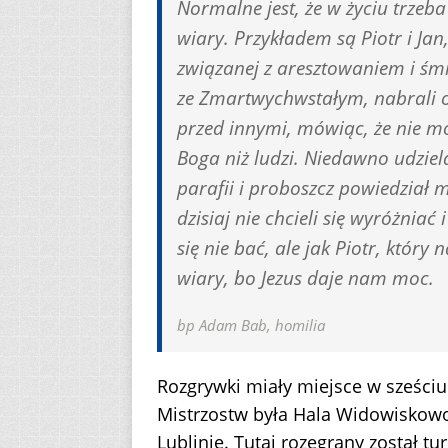
Normalne jest, że w życiu trzeb
wiary. Przykładem są Piotr i Jan,
związanej z aresztowaniem i śmi
ze Zmartwychwstałym, nabrali od
przed innymi, mówiąc, że nie mo
Boga niż ludzi. Niedawno udzie
parafii i proboszcz powiedział m
dzisiaj nie chcieli się wyróżnia
się nie bać, ale jak Piotr, który
wiary, bo Jezus daje nam moc.
bp Adam Bab, homilia
Rozgrywki miały miejsce w sześci
Mistrzostw była Hala Widowiskow
Lublinie. Tutaj rozegrany został tu