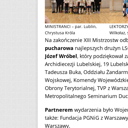
MINISTRANCI – par. Lublin,
LEKTORZY
Chrystusa Króla
Wilkołaz, 
Na zakończenie XIII Mistrzostw od
pucharowa
najlepszych drużyn LS
Józef Wróbel
, który podziękował 
Archidiecezji Lubelskiej, 19 Lubel
Tadeusza Buka, Oddziału Żandarmer
Wojskowej, Komendy Wojewódzkiej P
Obrony Terytorialnej, TVP z Wars
Metropolitalnego Seminarium Duc
Partnerem
wydarzenia było Wojewó
także: Fundacja PGNiG z Warszawy 
Warszawy.