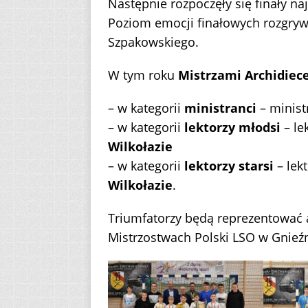
Następnie rozpoczęły się finały na
Poziom emocji finałowych rozgryw
Szpakowskiego.
W tym roku
Mistrzami Archidiece
– w kategorii
ministranci
– minist
– w kategorii
lektorzy młodsi
– le
Wilkołazie
– w kategorii
lektorzy starsi
– lekt
Wilkołazie
.
Triumfatorzy będą reprezentować a
Mistrzostwach Polski LSO w Gnieźn