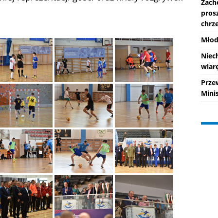
Zach
pros
chrze
Młod
Niec
wiarę
Prze
Mini