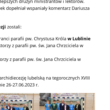
jlepszych drużyn ministrantów i lektorów.
ek dopełniał wspaniały komentarz Dariusza
zji
zostali:
ranci parafii pw. Chrystusa Króla
w
Lublinie
ktorzy z parafii pw. św. Jana Chrzciciela w
orzy z parafii pw. św. Jana Chrzciciela w
rchidiecezję lubelską na tegorocznych XVIII
ie 26-27.06.2023 r.