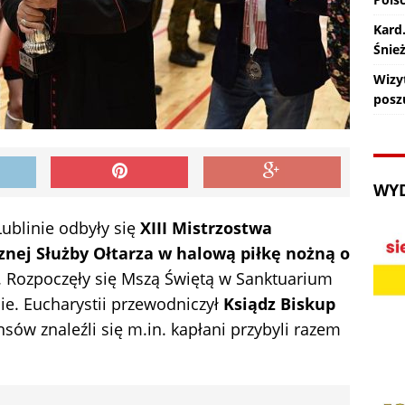
Kard
Śnie
Wizy
posz
WY
Lublinie odbyły się
XIII Mistrzostwa
cznej Służby Ołtarza w halową piłkę nożną o
. Rozpoczęły się Mszą Świętą w Sanktuarium
ie. Eucharystii przewodniczył
Ksiądz Biskup
nsów znaleźli się m.in. kapłani przybyli razem