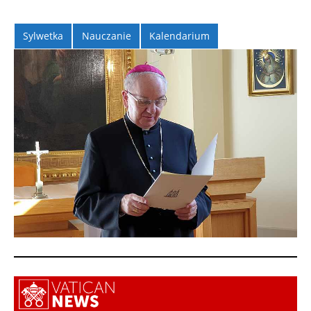
Sylwetka
Nauczanie
Kalendarium