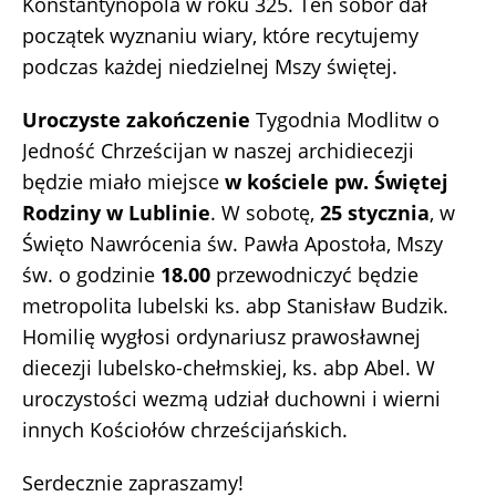
Konstantynopola w roku 325. Ten sobór dał
początek wyznaniu wiary, które recytujemy
podczas każdej niedzielnej Mszy świętej.
Uroczyste zakończenie
Tygodnia Modlitw o
Jedność Chrześcijan w naszej archidiecezji
będzie miało miejsce
w kościele pw. Świętej
Rodziny w Lublinie
. W sobotę,
25 stycznia
, w
Święto Nawrócenia św. Pawła Apostoła, Mszy
św. o godzinie
18.00
przewodniczyć będzie
metropolita lubelski ks. abp Stanisław Budzik.
Homilię wygłosi ordynariusz prawosławnej
diecezji lubelsko-chełmskiej, ks. abp Abel. W
uroczystości wezmą udział duchowni i wierni
innych Kościołów chrześcijańskich.
Serdecznie zapraszamy!