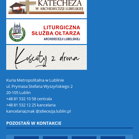
Kuria Metropolitalna w Lublinie
ul. Prymasa Stefana Wyszyńskiego 2
20-105 Lublin
+48 81 532 10 58 centrala
+48 81 532 12 25 kancelaria
kancelaria(znak @)diecezja.lublin.pl
POZOSTAŃ W KONTAKCIE