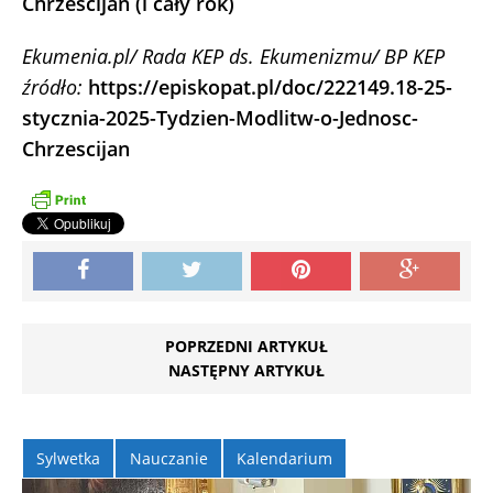
Chrześcijan (i cały rok)
Ekumenia.pl/ Rada KEP ds. Ekumenizmu/ BP KEP
źródło:
https://episkopat.pl/doc/222149.18-25-
stycznia-2025-Tydzien-Modlitw-o-Jednosc-
Chrzescijan
POPRZEDNI ARTYKUŁ
NASTĘPNY ARTYKUŁ
Sylwetka
Nauczanie
Kalendarium